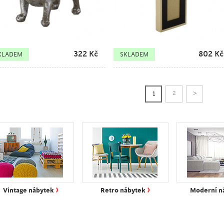
322
Kč
802
Kč
KLADEM
SKLADEM
>
2
1
›
›
Vintage nábytek
Retro nábytek
Moderní n