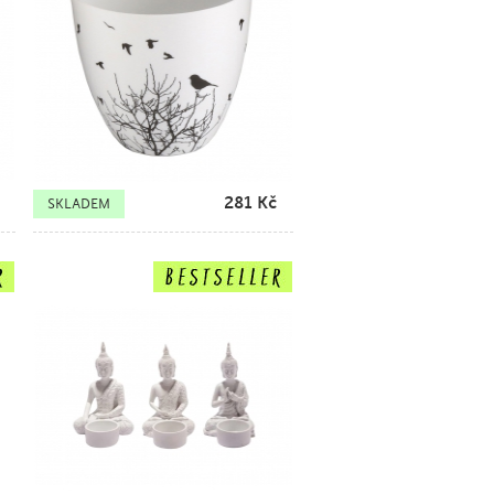
281
Kč
SKLADEM