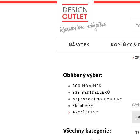
TO
NÁBYTEK
DOPLŇKY & 
<
ZP
Oblíbený výběr:
300 NOVINEK
333 BESTSELLERŮ
Nejlevnější do 1.500 Kč
(Vy
Skladovky
Akční SLEVY
b
Všechny kategorie:
Tř