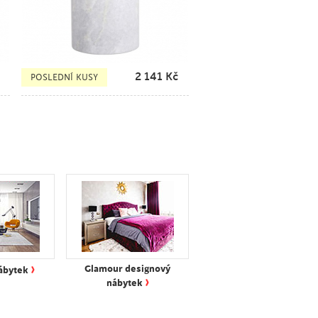
2 141
Kč
POSLEDNÍ KUSY
›
Glamour designový
ábytek
›
nábytek