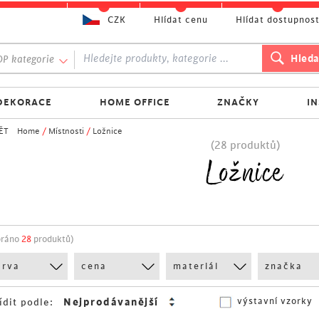
CZK
Hlídat cenu
Hlídat dostupnos
P kategorie
DEKORACE
HOME OFFICE
ZNAČKY
I
ĚT
Home
/
Místnosti
/
Ložnice
(28 produktů)
Ložnice
bráno
28
produktů)
arva
cena
materiál
značka
výstavní vzorky
ídit podle: