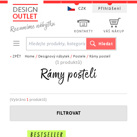
CZK
Přihlášení
KONTAKTY
VÁŠ NÁKUP
<
ZPĚT
Home
/
Designový nábytek
/
Postele
/
Rámy postelí
(1 produktů)
Rámy postelí
(Vybráno
1
produktů)
FILTROVAT