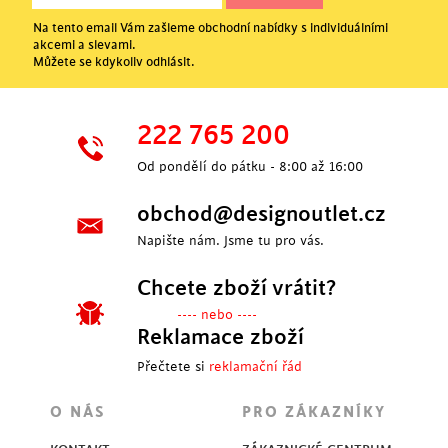
Na tento email Vám zašleme obchodní nabídky s individuálními
akcemi a slevami.
Můžete se kdykoliv odhlásit.
222 765 200
Od pondělí do pátku - 8:00 až 16:00
obchod@designoutlet.cz
Napište nám. Jsme tu pro vás.
Chcete zboží vrátit?
---- nebo ----
Reklamace zboží
Přečtete si
reklamační řád
O NÁS
PRO ZÁKAZNÍKY