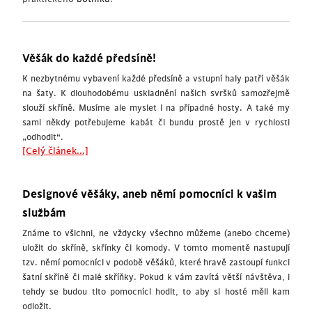
Věšák do každé předsíně!
K nezbytnému vybavení každé předsíně a vstupní haly patří věšák
na šaty. K dlouhodobému uskladnění našich svršků samozřejmě
slouží skříně. Musíme ale myslet i na případné hosty. A také my
sami někdy potřebujeme kabát či bundu prostě jen v rychlosti
„odhodit“.
[Celý článek...]
Designové věšáky, aneb němí pomocníci k vašim
službám
Známe to všichni, ne vždycky všechno můžeme (anebo chceme)
uložit do skříně, skřínky či komody. V tomto momentě nastupují
tzv. němí pomocníci v podobě věšáků, které hravě zastoupí funkci
šatní skříně či malé skříňky. Pokud k vám zavítá větší návštěva, i
tehdy se budou tito pomocníci hodit, to aby si hosté měli kam
odložit.