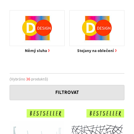
›
›
Němý sluha
Stojany na oblečení
(Vybráno
36
produktů)
FILTROVAT