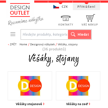
CZK
Přihlášení
KONTAKTY
VÁŠ NÁKUP
<
ZPĚT
Home
/
Designový nábytek
/
Věšáky, stojany
(36 produktů)
Věšáky, stojany
›
›
Věšáky stojanové
Věšáky na zeď