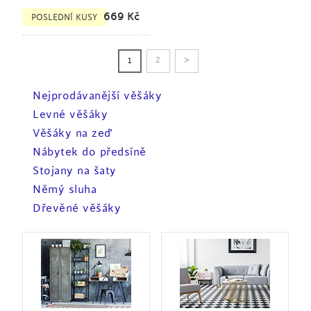
669
Kč
POSLEDNÍ KUSY
>
2
1
Nejprodávanější věšáky
Levné věšáky
Věšáky na zeď
Nábytek do předsíně
Stojany na šaty
Němý sluha
Dřevěné věšáky