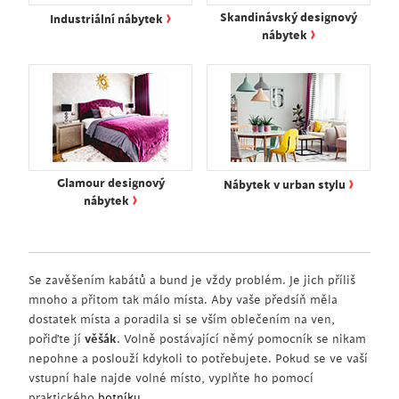
›
Skandinávský designový
Industriální nábytek
›
nábytek
›
Glamour designový
Nábytek v urban stylu
›
nábytek
Se zavěšením kabátů a bund je vždy problém. Je jich příliš
mnoho a přitom tak málo místa. Aby vaše předsíň měla
dostatek místa a poradila si se vším oblečením na ven,
pořiďte jí
věšák
. Volně postávající němý pomocník se nikam
nepohne a poslouží kdykoli to potřebujete. Pokud se ve vaší
vstupní hale najde volné místo, vyplňte ho pomocí
praktického
botníku
.