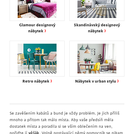
Glamour designový
Skandinávský designový
›
›
nábytek
nábytek
›
›
Retro nábytek
Nábytek v urban stylu
Se zavěšením kabátů a bund je vždy problém. Je jich příliš
mnoho a přitom tak málo místa. Aby vaše předsíň měla
dostatek místa a poradila si se vším oblečením na ven,
pořiďte jí
věšák
. Volně postávající němý pomocník se nikam