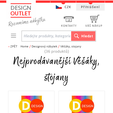
CZK
Přihlášení
KONTAKTY
VÁŠ NÁKUP
<
ZPĚT
Home
/
Designový nábytek
/
Věšáky, stojany
(36 produktů)
Nejprodávanější Věšáky,
stojany