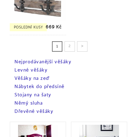
669
Kč
POSLEDNÍ KUSY
>
2
1
Nejprodávanější věšáky
Levné věšáky
Věšáky na zeď
Nábytek do předsíně
Stojany na šaty
Němý sluha
Dřevěné věšáky