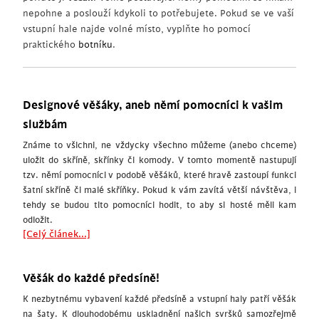
nepohne a poslouží kdykoli to potřebujete. Pokud se ve vaší
vstupní hale najde volné místo, vyplňte ho pomocí
praktického
botníku
.
Designové věšáky, aneb němí pomocníci k vašim
službám
Známe to všichni, ne vždycky všechno můžeme (anebo chceme)
uložit do skříně, skřínky či komody. V tomto momentě nastupují
tzv. němí pomocníci v podobě věšáků, které hravě zastoupí funkci
šatní skříně či malé skříňky. Pokud k vám zavítá větší návštěva, i
tehdy se budou tito pomocníci hodit, to aby si hosté měli kam
odložit.
[Celý článek...]
Věšák do každé předsíně!
K nezbytnému vybavení každé předsíně a vstupní haly patří věšák
na šaty. K dlouhodobému uskladnění našich svršků samozřejmě