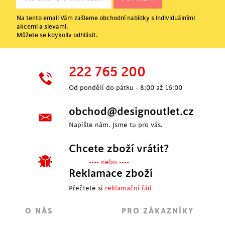
Na tento email Vám zašleme obchodní nabídky s individuálními
akcemi a slevami.
Můžete se kdykoliv odhlásit.
222 765 200
Od pondělí do pátku - 8:00 až 16:00
obchod@designoutlet.cz
Napište nám. Jsme tu pro vás.
Chcete zboží vrátit?
---- nebo ----
Reklamace zboží
Přečtete si
reklamační řád
O NÁS
PRO ZÁKAZNÍKY