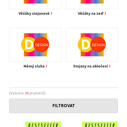
›
›
Věšáky stojanové
Věšáky na zeď
›
›
Němý sluha
Stojany na oblečení
(Vybráno
36
produktů)
FILTROVAT