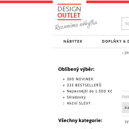
TO
NÁBYTEK
DOPLŇKY & 
<
ZP
Oblíbený výběr:
300 NOVINEK
333 BESTSELLERŮ
Nejlevnější do 1.500 Kč
(Vy
Skladovky
Akční SLEVY
b
Všechny kategorie:
Tř