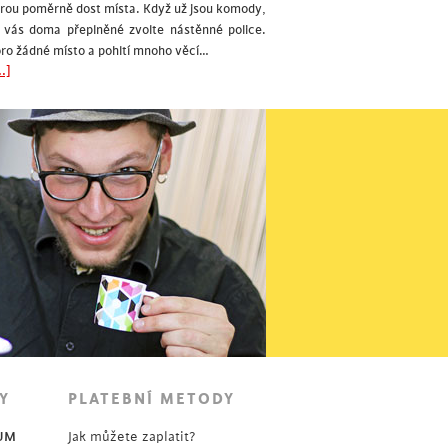
erou poměrně dost místa. Když už jsou komody,
 vás doma přeplněné zvolte nástěnné police.
ro žádné místo a pohltí mnoho věcí…
.]
Y
PLATEBNÍ METODY
UM
Jak můžete zaplatit?