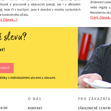
drobnosti zab
žívané v pracovně a obývacím pokoji, ale i v dětském
nebo regály u
ji, hale či v kuchyni. Jsou k dostání v mnoha variantách
Nezaberou sko
e konkrétního účelu.
[Celý článek..
ý článek...]
í slevu?
at!
ídky s individuálními akcemi a slevami.
O NÁS
PRO ZÁKAZNÍK
16:00
KONTAKT
ZÁKAZNICKÉ CENTR