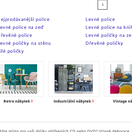
1
ejprodávanější police
Levné police
evné police na zeď
Levné police na kni
řevěné police
Levné poličky na z
evné poličky na stěnu
Dřevěné poličky
ílé poličky
›
›
Retro nábytek
Industriální nábytek
Vintage n
dáte místo pro vaši sbírku oblíbených CD nebo DVD? Vtipné dekorace, kn