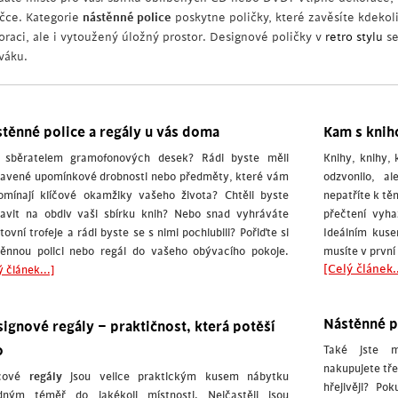
ičce. Kategorie
nástěnné police
poskytne poličky, které zavěsíte kdekoli
oraci, ale i vytoužený úložný prostor. Designové poličky v
retro stylu
se
váku.
těnné police a regály u vás doma
Kam s kni
e sběratelem gramofonových desek? Rádi byste měli
Knihy, knihy, 
tavené upomínkové drobnosti nebo předměty, které vám
odzvonilo, a
omínají klíčové okamžiky vašeho života? Chtěli byste
nepatříte k těm
tavit na obdiv vaši sbírku knih? Nebo snad vyhráváte
přečtení vyh
tovní trofeje a rádi byste se s nimi pochlubili? Pořiďte si
Ideálním kuse
těnnou polici nebo regál do vašeho obývacího pokoje.
musíte v první
[Celý článek..
ý článek...]
Nástěnné p
ignové regály – praktičnost, která potěší
o
Také jste m
nakupujete tř
icové
regály
jsou velice praktickým kusem nábytku
hřejivěji? Po
dným téměř do jakékoli místnosti. Nejčastěji jsou