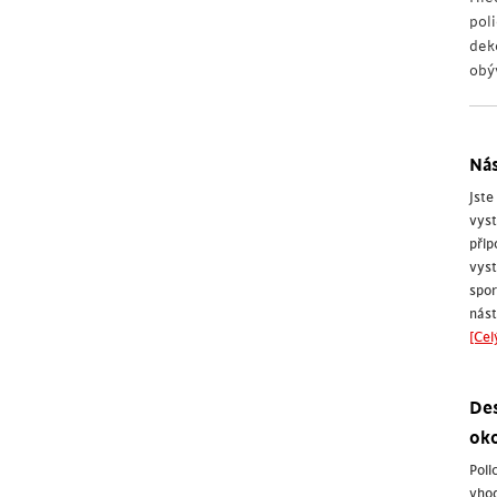
pol
dek
obý
Nás
Jst
vys
přip
vys
spor
nás
[Cel
Des
ok
Pol
vho