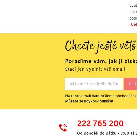
vyu
poko
podl
[Cel
Chcete ještě větš
Poradíme vám, jak ji získ
Stačí jen vyplnit Váš email.
Na tento email Vám zašleme obchodní nab
Můžete se kdykoliv odhlásit.
222 765 200
Od pondělí do pátku - 8:00 až 