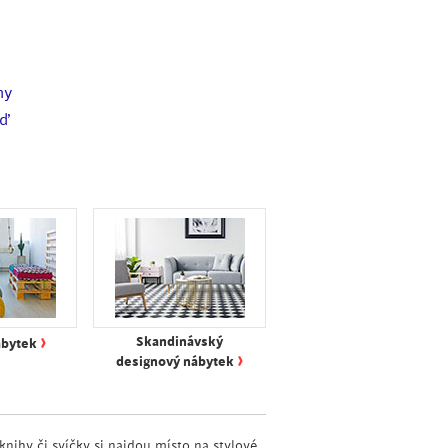
hy
eď
›
Skandinávský
ábytek
›
designový nábytek
ihy či svíčky si najdou místo na stylové