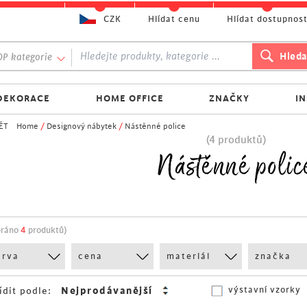
CZK
Hlídat cenu
Hlídat dostupnos
P kategorie
DEKORACE
HOME OFFICE
ZNAČKY
I
ĚT
Home
/
Designový nábytek
/
Nástěnné police
(4 produktů)
Nástěnné polic
bráno
4
produktů)
arva
cena
materiál
značka
výstavní vzorky
ídit podle: