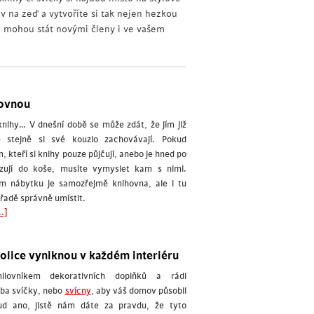
v na zeď a vytvoříte si tak nejen hezkou
 mohou stát novými členy i ve vašem
hovnou
knihy… V dnešní době se může zdát, že jím již
le stejně si své kouzlo zachovávají. Pokud
, kteří si knihy pouze půjčují, anebo je hned po
azují do koše, musíte vymyslet kam s nimi.
m nábytku je samozřejmě knihovna, ale i tu
 řadě správně umístit.
.]
olice vyniknou v každém interiéru
ilovníkem dekorativních doplňků a rádi
eba svíčky, nebo
svícny
, aby váš domov působil
kud ano, jistě nám dáte za pravdu, že tyto