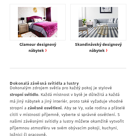
Glamour designový
Skandinávský designový
›
›
nábytek
nábytek
Dokonalá závěsná svítidla a lustry
Dokonalým zdrojem světla pro každý pokoj je stylové
stropní svítidlo
. Každá místnost v bytě je důležitá a každá
má jiný nábytek a jiný interiér, proto také vyžaduje vhodné
stropní a
závěsné osvětlení
. Aby se Vy, vaše rodina a přátelé
cítili v místnosti příjemně, vyberte si správné osvětlení. S
našimi závěsnými svítidly a lustry můžete okamžitě vytvořit
příjemnou atmosféru ve svém obývacím pokoji, kuchyni,
ložnici či pracovně.