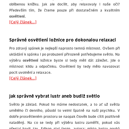
oblíbenou knížku. Jak ale docílit, aby relaxovaly i naše oči?
Především tím, že čteme pouze při dostatečném a kvalitním
osvětlení
.
[Celý článek...]
Správné osvětlení ložnice pro dokonalou relaxaci
Pro zdravý spánek je nejlepší naprosto temná místnost. Ovšem při
ukládání k spánku i po probuzení přirozeně potřebujeme světlo. Na
výběru
osvětlení
ložnice byste si tedy měli dát záležet. Jde o
místnost klidu a odpočinku. Osvětlení by tedy mělo navozovat
pocit uvolnění a relaxace.
[Celý článek...]
Jak správně vybrat lustr aneb budiž světlo
Světlo je základ. Pokud ho máme nedostatek, a to ať už světla
umělého či denního, působí to velmi špatně na naši psychiku. V
dobře prosvětleném prostoru se naopak člověk bude cítit pozitivně
naladěný. Na co se tedy při výběru lustru zaměřit, pokud vás
přestal bavit tzv. Edison styl (pozn. autora: místo lustru pouhá