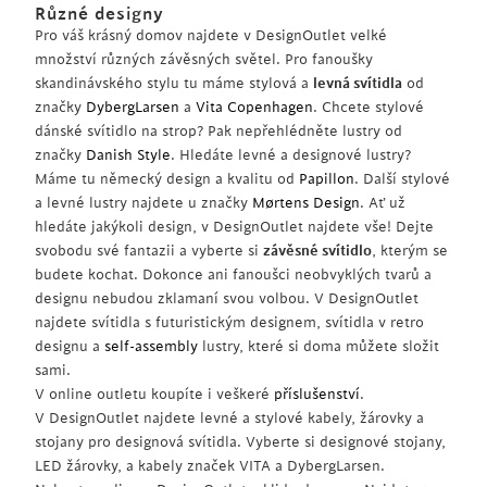
Různé designy
Pro váš krásný domov najdete v DesignOutlet velké
množství různých závěsných světel. Pro fanoušky
skandinávského stylu tu máme stylová a
levná svítidla
od
značky
DybergLarsen
a
Vita Copenhagen
. Chcete stylové
dánské svítidlo na strop? Pak nepřehlédněte lustry od
značky
Danish Style
. Hledáte levné a designové lustry?
Máme tu německý design a kvalitu od
Papillon
. Další stylové
a levné lustry najdete u značky
Mørtens Design
. Ať už
hledáte jakýkoli design, v DesignOutlet najdete vše! Dejte
svobodu své fantazii a vyberte si
závěsné svítidlo
, kterým se
budete kochat. Dokonce ani fanoušci neobvyklých tvarů a
designu nebudou zklamaní svou volbou. V DesignOutlet
najdete svítidla s futuristickým designem, svítidla v retro
designu a
self-assembly
lustry, které si doma můžete složit
sami.
V online outletu koupíte i veškeré
příslušenství
.
V DesignOutlet najdete levné a stylové kabely, žárovky a
stojany pro designová svítidla. Vyberte si designové stojany,
LED žárovky, a kabely značek VITA a DybergLarsen.