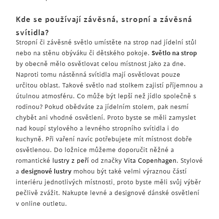
Kde se používají závěsná, stropní a závěsná
svítidla?
Stropní či závěsné světlo umístěte na strop nad jídelní stůl
nebo na stěnu obýváku či dětského pokoje.
Světlo na strop
by obecně mělo osvětlovat celou místnost jako za dne.
Naproti tomu nástěnná svítidla mají osvětlovat pouze
určitou oblast. Takové světlo nad stolkem zajistí příjemnou a
útulnou atmosféru. Co může být lepší než jídlo společně s
rodinou? Pokud obědváte za jídelním stolem, pak nesmí
chybět ani vhodné osvětlení. Proto byste se měli zamyslet
nad koupí stylového a levného stropního svítidla i do
kuchyně. Při vaření navíc potřebujete mít místnost dobře
osvětlenou. Do ložnice můžeme doporučit něžné a
romantické
lustry z peří
od značky
Vita Copenhagen
. Stylové
a
designové lustry
mohou být také velmi výraznou částí
interiéru jednotlivých místnosti, proto byste měli svůj výběr
pečlivě zvážit. Nakupte levné a designové dánské osvětlení
v online outletu.