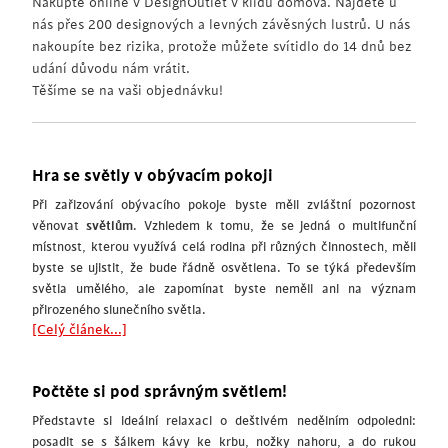
Nakupte online v DesignOutlet v klidu domova. Najdete u
nás přes 200 designových a levných závěsných lustrů. U nás
nakoupíte bez rizika, protože můžete svítidlo do 14 dnů bez
udání důvodu nám vrátit.
Těšíme se na vaši objednávku!
Hra se světly v obývacím pokoji
Při zařizování obývacího pokoje byste měli zvláštní pozornost
věnovat
světlům
. Vzhledem k tomu, že se jedná o multifunční
místnost, kterou využívá celá rodina při různých činnostech, měli
byste se ujistit, že bude řádně osvětlena. To se týká především
světla umělého, ale zapomínat byste neměli ani na význam
přirozeného slunečního světla.
[Celý článek...]
Počtěte si pod správným světlem!
Představte si ideální relaxaci o deštivém nedělním odpoledni:
posadit se s šálkem kávy ke krbu, nožky nahoru, a do rukou