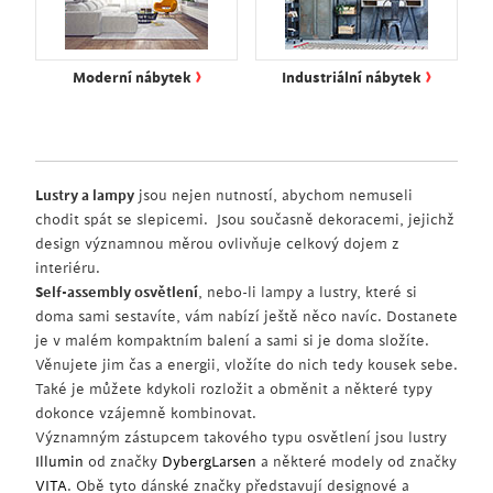
›
›
Moderní nábytek
Industriální nábytek
Lustry a lampy
jsou nejen nutností, abychom nemuseli
chodit spát se slepicemi. Jsou současně dekoracemi, jejichž
design významnou měrou ovlivňuje celkový dojem z
interiéru.
Self-assembly osvětlení
, nebo-li lampy a lustry, které si
doma sami sestavíte, vám nabízí ještě něco navíc. Dostanete
je v malém kompaktním balení a sami si je doma složíte.
Věnujete jim čas a energii, vložíte do nich tedy kousek sebe.
Také je můžete kdykoli rozložit a obměnit a některé typy
dokonce vzájemně kombinovat.
Významným zástupcem takového typu osvětlení jsou lustry
Illumin
od značky
DybergLarsen
a některé modely od značky
VITA
. Obě tyto dánské značky představují designové a