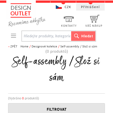
CZK
Přihlášení
KONTAKTY
VÁŠ NÁKUP
<
ZPĚT
Home
/
Designové kolekce
/
Self-assembly / Slož si sám
(0 produktů)
Self-assembly / Slož si
sám
(Vybráno
0
produktů)
FILTROVAT