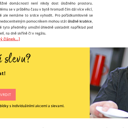
ěžné domácnosti není nikdy dost úložného prostoru.
ému se v průběhu času v bytě hromadí čím dál více věcí,
é ale nemáme to srdce vyhodit. Pro pořádkumilovné se
 nedocenitelným pomocníkem mohou stát
úložné krabice
,
é tyto předměty umožní úhledně uskladnit například pod
elí, na dně skříně či v regálu.
ý článek...]
í slevu?
at!
ídky s individuálními akcemi a slevami.