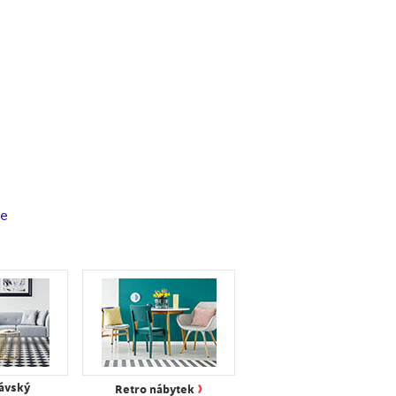
ce
›
ávský
Retro nábytek