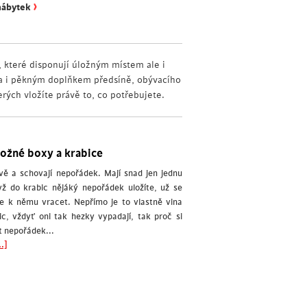
›
nábytek
, které disponují úložným místem ale i
la i pěkným doplňkem předsíně, obývacího
rých vložíte právě to, co potřebujete.
ložné boxy a krabice
ově a schovají nepořádek. Mají snad jen jednu
ž do krabic nějáký nepořádek uložíte, už se
 k němu vracet. Nepřímo je to vlastně vina
ic, vždyť oni tak hezky vypadají, tak proč si
t nepořádek...
.]