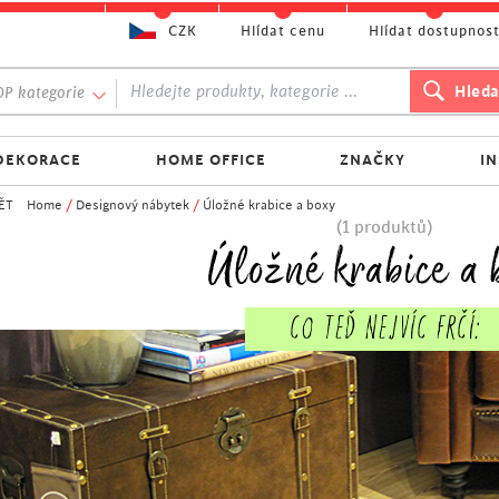
CZK
Hlídat cenu
Hlídat dostupnos
P kategorie
DEKORACE
HOME OFFICE
ZNAČKY
I
ĚT
Home
/
Designový nábytek
/
Úložné krabice a boxy
(1 produktů)
Úložné krabice a 
Co TEĎ NEJVÍC FRČÍ: