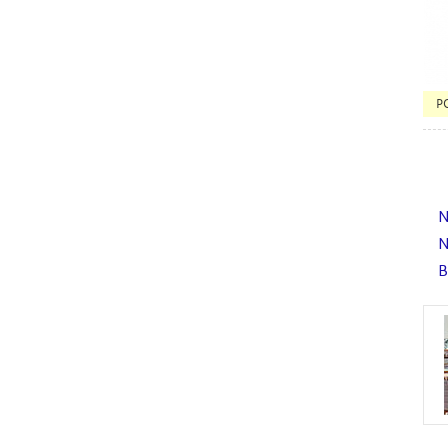
P
N
N
B