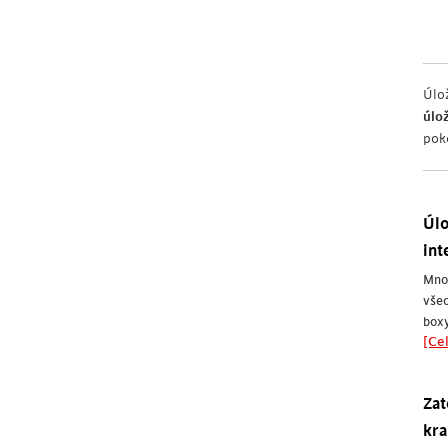
Úlo
úlo
pok
Úlo
int
Mno
všec
boxy
[Cel
Zat
kra