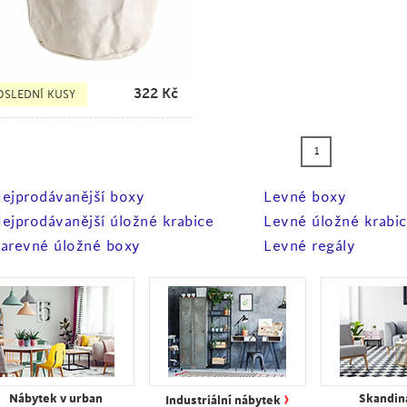
322
Kč
OSLEDNÍ KUSY
1
ejprodávanější boxy
Levné boxy
ejprodávanější úložné krabice
Levné úložné krabi
arevné úložné boxy
Levné regály
›
Nábytek v urban
Skandin
Industriální nábytek