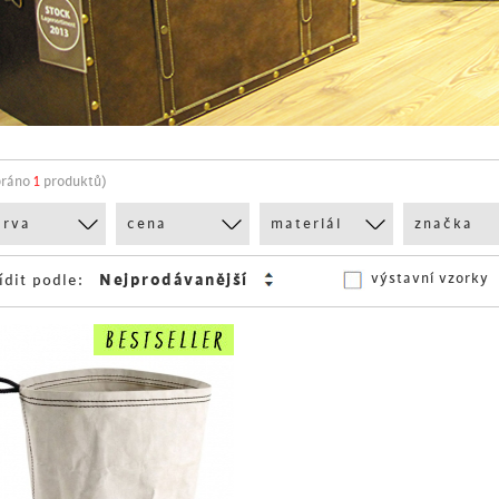
bráno
1
produktů)
arva
cena
materiál
značka
výstavní vzorky
ídit podle: