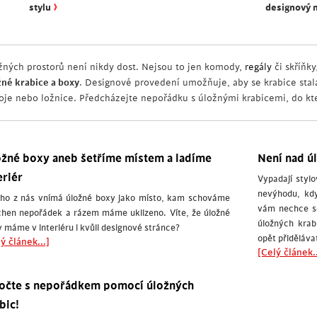
›
stylu
designový 
žných prostorů není nikdy dost. Nejsou to jen komody,
regály
či skříňky
žné krabice a boxy
. Designové provedení umožňuje, aby se krabice sta
oje nebo ložnice. Předcházejte nepořádku s úložnými krabicemi, do kte
žné boxy aneb šetříme místem a ladíme
Není nad ú
eriér
Vypadají styl
nevýhodu, kdy
ho z nás vnímá úložné boxy jako místo, kam schováme
vám nechce se
hen nepořádek a rázem máme uklizeno. Víte, že úložné
úložných krab
 máme v interiéru i kvůli designové stránce?
opět přiděláva
ý článek...]
[Celý článek..
očte s nepořádkem pomocí úložných
bic!