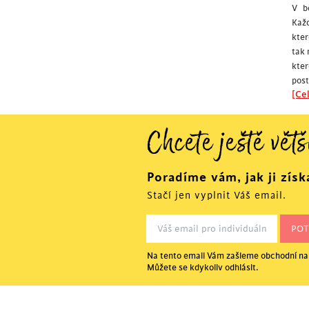
V b
Každ
kter
tak
kter
post
[Cel
Chcete ještě větš
Poradíme vám, jak ji získ
Stačí jen vyplnit Váš email.
Na tento email Vám zašleme obchodní nab
Můžete se kdykoliv odhlásit.