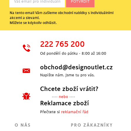
Na tento email Vám zašleme obchodní nabídky s individuálními
akcemi a slevami.
Můžete se kdykoliv odhlásit.
222 765 200
Od pondělí do pátku - 8:00 až 16:00
obchod@designoutlet.cz
Napište nám. Jsme tu pro vás.
Chcete zboží vrátit?
---- nebo ----
Reklamace zboží
Přečtete si
reklamační řád
O NÁS
PRO ZÁKAZNÍKY