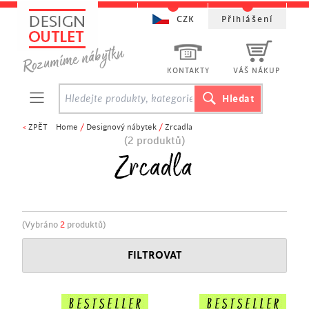
CZK
Přihlášení
KONTAKTY
VÁŠ NÁKUP
<
ZPĚT
Home
/
Designový nábytek
/
Zrcadla
(2 produktů)
Zrcadla
(Vybráno
2
produktů)
FILTROVAT