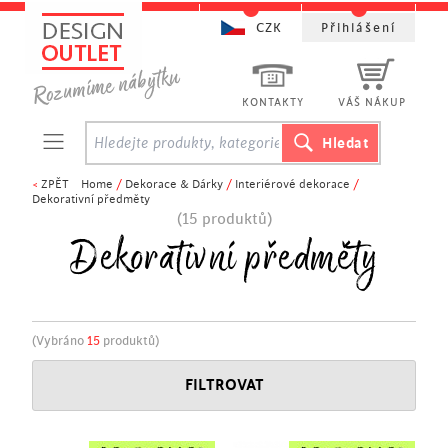
CZK
Přihlášení
KONTAKTY
VÁŠ NÁKUP
<
ZPĚT
Home
/
Dekorace & Dárky
/
Interiérové dekorace
/
Dekorativní předměty
(15 produktů)
Dekorativní předměty
(Vybráno
15
produktů)
FILTROVAT