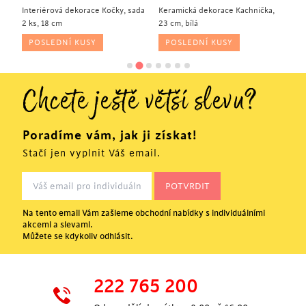
Interiérová dekorace Kočky, sada
Keramická dekorace Kachnička,
In
2 ks, 18 cm
23 cm, bílá
Pa
POSLEDNÍ KUSY
POSLEDNÍ KUSY
Chcete ještě větší slevu?
Poradíme vám, jak ji získat!
Stačí jen vyplnit Váš email.
Na tento email Vám zašleme obchodní nabídky s individuálními
akcemi a slevami.
Můžete se kdykoliv odhlásit.
222 765 200