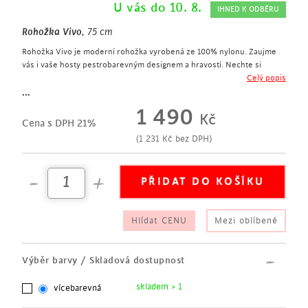
U vás do 10. 8.
IHNED K ODBĚRU
Rohožka Vivo
, 75 cm
Rohožka Vivo je moderní rohožka vyrobená ze 100% nylonu. Zaujme
vás i vaše hosty pestrobarevným designem a hravostí. Nechte si
zpříjemnit odchod a příchod do vašeho obydlí touto rohožkou!
Celý popis
moderní rohožka
...
šířka 75 cm
1 490
Kč
vyrobeno ze 100% nylonu
Cena s DPH 21%
pestrobarevný design a hravost
(
1 231
Kč
bez DPH)
Hlídat CENU
Mezi oblíbené
Výběr barvy / Skladová dostupnost
skladem > 1
vícebarevná