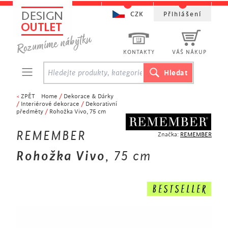
CZK
Přihlášení
KONTAKTY
VÁŠ NÁKUP
<
ZPĚT
Home
/
Dekorace & Dárky
/
Interiérové dekorace
/
Dekorativní
předměty
/
Rohožka Vivo, 75 cm
REMEMBER
Značka:
REMEMBER
Rohožka Vivo
, 75 cm