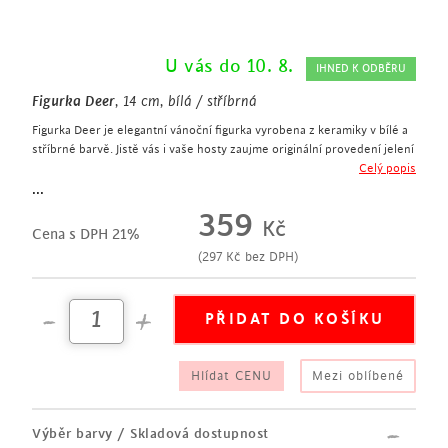
U vás do 10. 8.
IHNED K ODBĚRU
Figurka Deer
, 14 cm, bílá / stříbrná
Figurka Deer je elegantní vánoční figurka vyrobena z keramiky v bílé a
stříbrné barvě. Jistě vás i vaše hosty zaujme originální provedení jelení
hlavy.
Celý popis
elegantní vánoční figurka
...
výška 14 cm
359
Kč
vyrobena z keramiky v bílé a stříbrné barvě
Cena s DPH 21%
zaujme originálním provedením jelení hlavy
(
297
Kč
bez DPH)
Hlídat CENU
Mezi oblíbené
Výběr barvy / Skladová dostupnost