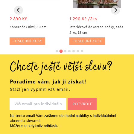
2 890
Kč
1 290
Kč
/2ks
1
Kobereček Kiwi, 80 cm
Interiérová dekorace Kočky, sada
Ko
2 ks, 18 cm
POSLEDNÍ KUSY
POSLEDNÍ KUSY
Chcete ještě větší slevu?
Poradíme vám, jak ji získat!
Stačí jen vyplnit Váš email.
Na tento email Vám zašleme obchodní nabídky s individuálními
akcemi a slevami.
Můžete se kdykoliv odhlásit.