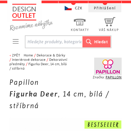
CZK
Přihlášení
KONTAKTY
VÁŠ NÁKUP
<
ZPĚT
Home
/
Dekorace & Dárky
/
Interiérové dekorace
/
Dekorativní
předměty
/
Figurka Deer, 14 cm, bílá
/ stříbrná
Značka:
PAPILLON
Papillon
Figurka Deer
, 14 cm, bílá /
stříbrná