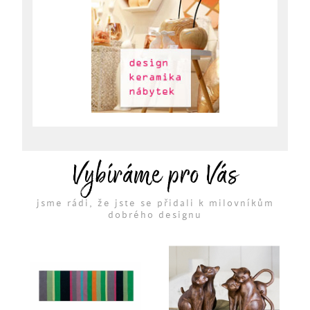
Vybíráme pro Vás
jsme rádi, že jste se přidali k milovníkům
dobrého designu