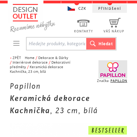
CZK
Přihlášení
KONTAKTY
VÁŠ NÁKUP
<
ZPĚT
Home
/
Dekorace & Dárky
/
Interiérové dekorace
/
Dekorativní
předměty
/
Keramická dekorace
Kachnička, 23 cm, bílá
Značka:
PAPILLON
Papillon
Keramická dekorace
Kachnička
, 23 cm, bílá