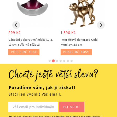
299
Kč
1 390
Kč
3
Vánoční dekorativní miska Sula,
Interiérová dekorace Gold
Fig
12 cm, stříbrná růžová
Monkey, 28 cm
st
POSLEDNÍ KUSY
POSLEDNÍ KUSY
Chcete ještě větší slevu?
Poradíme vám, jak ji získat!
Stačí jen vyplnit Váš email.