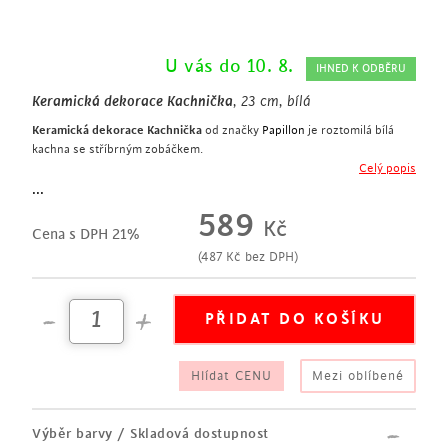
U vás do 10. 8.
IHNED K ODBĚRU
Keramická dekorace Kachnička
, 23 cm, bílá
Keramická dekorace Kachnička
od značky
Papillon
je roztomilá bílá
kachna se stříbrným zobáčkem.
Keramická dekorace Kachnička
doslova propluje každým kusem
Celý popis
vašeho nábytku. Dejte do pohybu vaší komodu či
nástěnnou polici
.
...
šířka 23 cm
589
Kč
plující kachnička
Cena s DPH 21%
keramická dekorace
(
487
Kč
bez DPH)
bílá a stříbrná glazura
originální designový dárek
Hlídat CENU
Mezi oblíbené
Výběr barvy / Skladová dostupnost