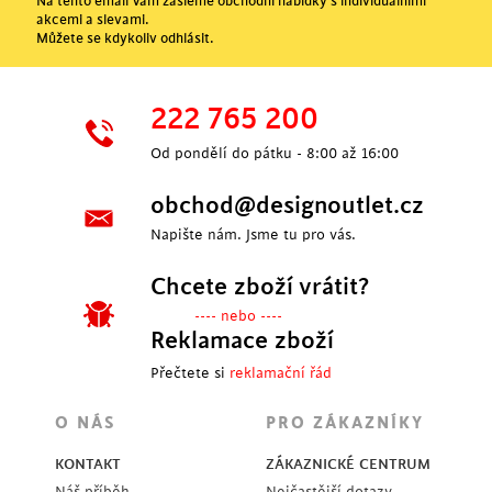
Na tento email Vám zašleme obchodní nabídky s individuálními
akcemi a slevami.
Můžete se kdykoliv odhlásit.
222 765 200
Od pondělí do pátku - 8:00 až 16:00
obchod@designoutlet.cz
Napište nám. Jsme tu pro vás.
Chcete zboží vrátit?
---- nebo ----
Reklamace zboží
Přečtete si
reklamační řád
O NÁS
PRO ZÁKAZNÍKY
KONTAKT
ZÁKAZNICKÉ CENTRUM
Náš příběh
Nejčastější dotazy