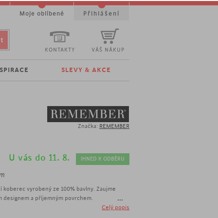
t
Moje oblíbené
Přihlášení
KONTAKTY
VÁŠ NÁKUP
NSPIRACE
SLEVY & AKCE
Značka:
REMEMBER
U vás do 11. 8.
IHNED K ODBĚRU
cm
ní koberec vyrobený ze 100% bavlny. Zaujme
...
ním designem a příjemným povrchem.
eček
Celý popis