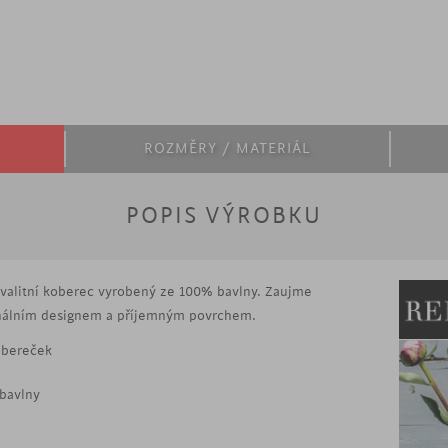
ROZMĚRY / MATERIÁL
POPIS VÝROBKU
valitní koberec vyrobený ze 100% bavlny. Zaujme
ginálním designem a příjemným povrchem.
obereček
bavlny