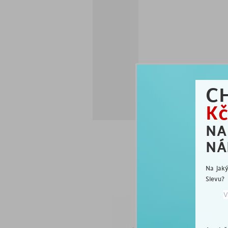
C
Kč
N
NÁ
Na jak
Slevu?
js