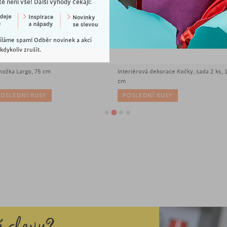
tě není vše! Další výhody čekají:
íláme spam! Odběr novinek a akcí
dykoliv zrušit.
490
Kč
1 290
Kč
/2ks
hožka Largo, 75 cm
Interiérová dekorace Kočky, sada 2 ks, 
cm
POSLEDNÍ KUSY
POSLEDNÍ KUSY