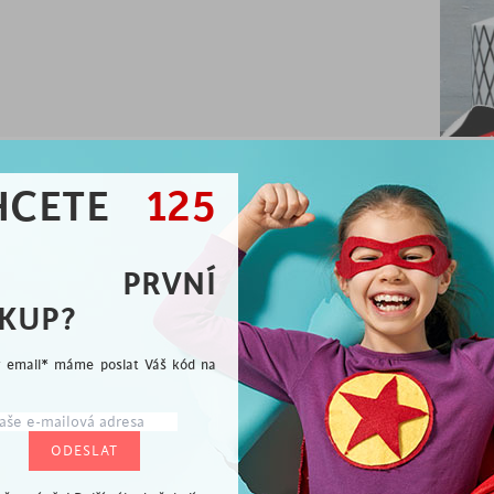
HCETE
125
A PRVNÍ
KUP?
Vybíráme pro Vás
ý email* máme poslat Váš kód na
me rádi, že jste se přidali k milovníkům dobrého desi