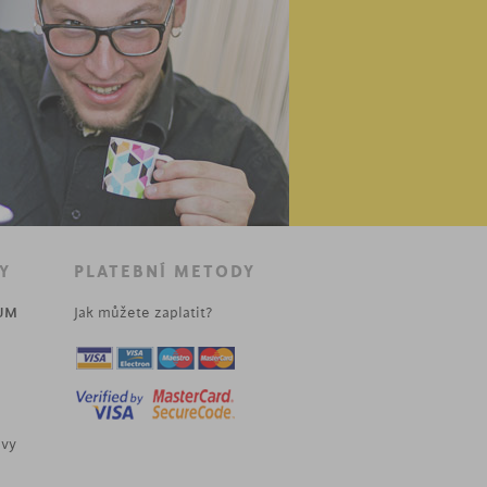
Y
PLATEBNÍ METODY
UM
Jak můžete zaplatit?
uvy