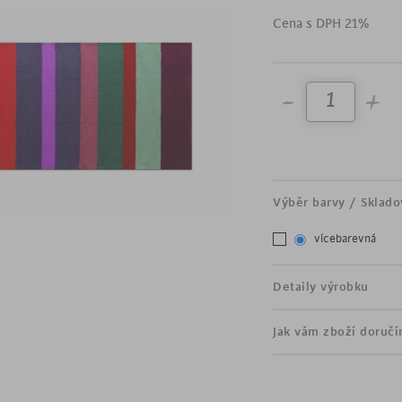
vyrobeno ze 100% bavl
Cena s DPH 21%
originální design
příjemný povrch
Výběr barvy / Sklado
vícebarevná
Detaily výrobku
Jak vám zboží doruč