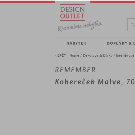
TO
NÁBYTEK
DOPLŇKY & 
<
ZPĚT
Home
/
Dekorace & Dárky
/
Interiérov
REMEMBER
Kobereček Malve
, 7