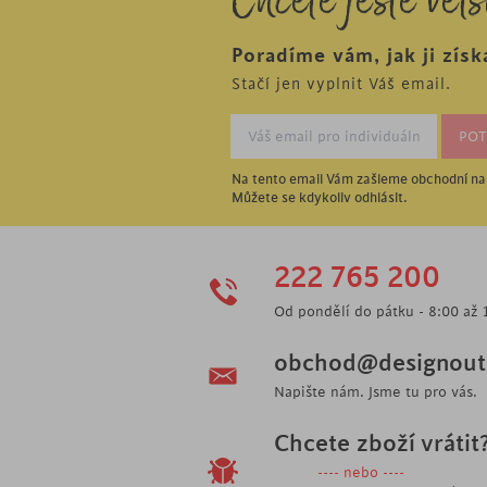
Chcete ještě větš
Poradíme vám, jak ji získ
Stačí jen vyplnit Váš email.
Na tento email Vám zašleme obchodní nab
Můžete se kdykoliv odhlásit.
222 765 200
Od pondělí do pátku - 8:00 až 
obchod@designoutl
Napište nám. Jsme tu pro vás.
Chcete zboží vrátit
---- nebo ----