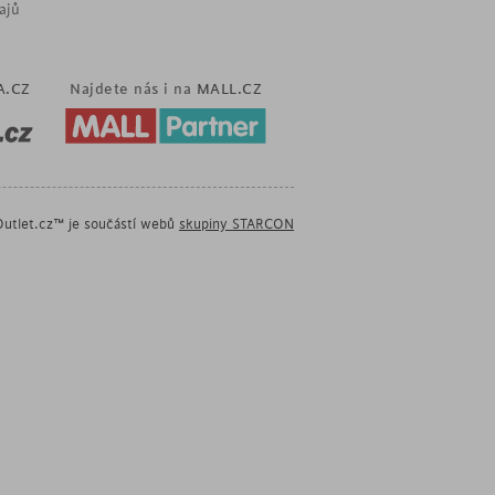
ajů
A.CZ
Najdete nás i na
MALL.CZ
utlet.cz™ je součástí webů
skupiny STARCON