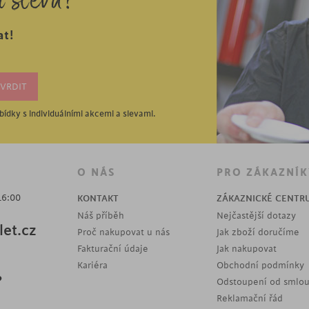
í slevu?
at!
ídky s individuálními akcemi a slevami.
O NÁS
PRO ZÁKAZNÍK
16:00
KONTAKT
ZÁKAZNICKÉ CENTR
Náš příběh
Nejčastější dotazy
et.cz
Proč nakupovat u nás
Jak zboží doručíme
Fakturační údaje
Jak nakupovat
Kariéra
Obchodní podmínky
?
Odstoupení od smlo
Reklamační řád