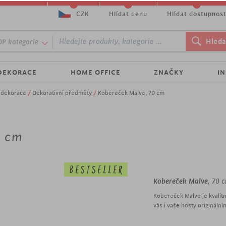
CZK
Hlídat cenu
Hlídat dostupnos
P kategorie
DEKORACE
HOME OFFICE
ZNAČKY
I
é dekorace
/
Dekorativní předměty
/
Kobereček Malve, 70 cm
0 cm
Kobereček Malve
, 70 
Kobereček Malve je kvalit
vás i vaše hosty originál
moderní kvalitní kober
šířka 70 cm