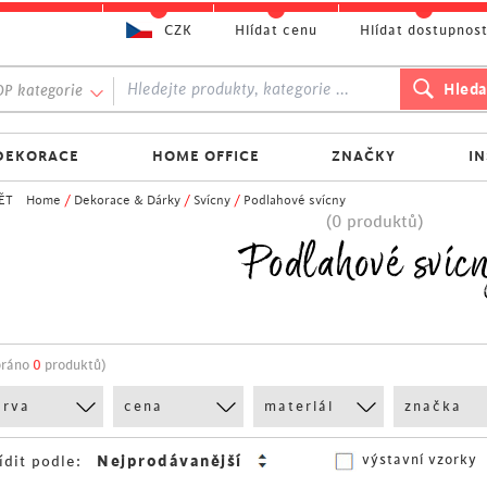
CZK
Hlídat cenu
Hlídat dostupnos
P kategorie
DEKORACE
HOME OFFICE
ZNAČKY
I
ĚT
Home
/
Dekorace & Dárky
/
Svícny
/
Podlahové svícny
(0 produktů)
Podlahové svíc
bráno
0
produktů)
arva
cena
materiál
značka
výstavní vzorky
ídit podle: