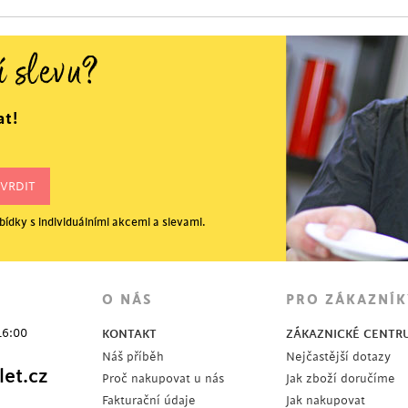
í slevu?
at!
ídky s individuálními akcemi a slevami.
O NÁS
PRO ZÁKAZNÍK
16:00
KONTAKT
ZÁKAZNICKÉ CENTR
Náš příběh
Nejčastější dotazy
et.cz
Proč nakupovat u nás
Jak zboží doručíme
Fakturační údaje
Jak nakupovat