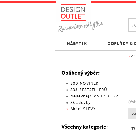
TO
NÁBYTEK
DOPLŇKY & 
<
ZP
Oblíbený výběr:
300 NOVINEK
333 BESTSELLERŮ
Nejlevnější do 1.500 Kč
(Vy
Skladovky
Akční SLEVY
b
Všechny kategorie:
Tř