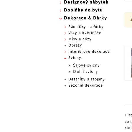
Designový nábytek
Doplňky do bytu
Dekorace & Dárky
U
Rámečky na fotky
Vázy a květináče
Mísy a dózy
Obrazy
Interiérové dekorace
Svícny
Čajové svícny
Stolní svícny
Deštníky a stojany
Sezónní dekorace
His
co 
ale