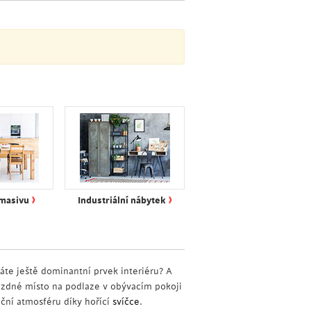
›
›
 masivu
Industriální nábytek
áte ještě dominantní prvek interiéru? A
ázdné místo na podlaze v obývacím pokoji
ační atmosféru díky hořící
svíčce
.