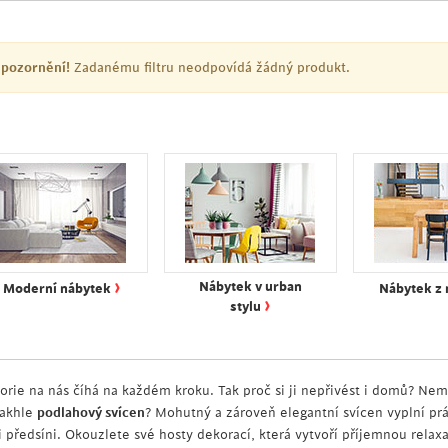
pozornění!
Zadanému filtru neodpovídá žádný produkt.
›
Nábytek v urban
Moderní nábytek
Nábytek z
›
stylu
torie na nás číhá na každém kroku. Tak proč si ji nepřivést i domů? Nem
takhle
podlahový svícen
? Mohutný a zároveň elegantní svícen vyplní pr
 i předsíni. Okouzlete své hosty dekorací, která vytvoří příjemnou relax