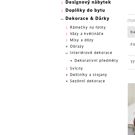
Designový nábytek
Doplňky do bytu
Dekorace & Dárky
(Vy
Rámečky na fotky
b
Vázy a květináče
Mísy a dózy
Fi
Obrazy
Interiérové dekorace
Dekorativní předměty
Tř
Svícny
Deštníky a stojany
Sezónní dekorace