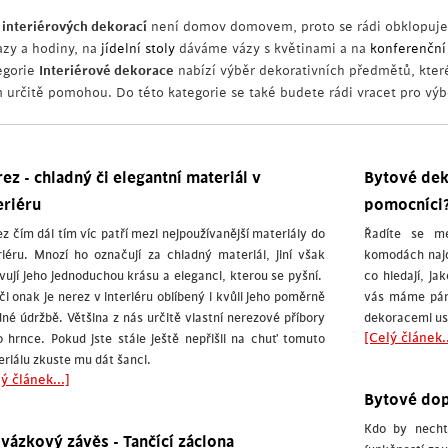
z
interiérových dekorací
není domov domovem, proto se rádi obklopuje
azy a hodiny, na
jídelní stoly
dáváme vázy s květinami a na
konferenční
egorie
Interiérové dekorace
nabízí výběr dekorativních předmětů, které 
 určitě pomohou. Do této kategorie se také budete rádi vracet pro výb
ez - chladný či elegantní materiál v
Bytové dek
eriéru
pomocníci
z čím dál tím víc patří mezi nejpoužívanější materiály do
Řadíte se me
riéru. Mnozí ho označují za chladný materiál, jiní však
komodách najd
vují jeho jednoduchou krásu a eleganci, kterou se pyšní.
co hledají, j
či onak je nerez v interiéru oblíbený i kvůli jeho poměrně
vás máme pár 
né údržbě. Většina z nás určitě vlastní nerezové příbory
dekoracemi usn
[Celý článek..
 hrnce. Pokud jste stále ještě nepřišli na chuť tomuto
riálu zkuste mu dát šanci.
ý článek...]
Bytové dop
Kdo by necht
vázkový závěs - Tančící záclona