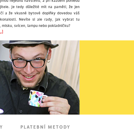
ujmou nejednu návštěvu, a při každém pohledu
itele. Je tedy důležité mít na paměti, že jen
ačí a že vkusné bytové doplňky dovedou váš
okonalosti. Nevíte si ale rady, jak vybrat tu
, misku, svícen, lampu nebo pokladničku?
.]
Y
PLATEBNÍ METODY