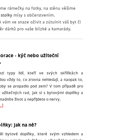
me rámečky na fotky, na stěnu věšíme
 stolky
mísy s občerstvením.
vám ve snaze oživit a zútulnit váš byt či
ěr dárků pro vaše blízké a kamarády.
orace - kýč nebo užiteční
?
zi typy lidí, kteří ve svých skříňkách a
ou vždy to, co zrovna nehledají, a naopak to,
akoby se propadlo pod zem? V tom případě pro
užitečných rad, jak si s bytovými doplňky a
adníte život a nepřijdete o nervy.
.]
lňky: Jak na ně?
ěl bytové doplňky, které svým vzhledem a