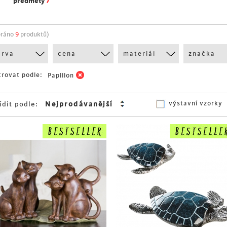
›
předměty
bráno
9
produktů)
arva
cena
materiál
značka
trovat podle:
Papillon
výstavní vzorky
ídit podle: