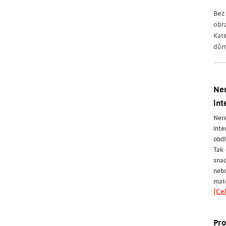
Be
obr
Kat
dům
Ner
int
Nere
inte
obdi
Tak 
snad
nebo
mate
[Cel
Pro