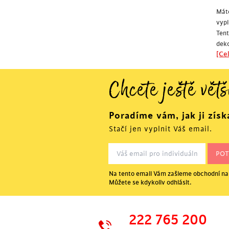
Mát
vypl
Ten
deko
[Cel
Chcete ještě větš
Poradíme vám, jak ji získ
Stačí jen vyplnit Váš email.
Na tento email Vám zašleme obchodní nab
Můžete se kdykoliv odhlásit.
222 765 200