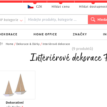
CZK
Hlídat cenu
Hlídat dostupnos
P kategorie
DEKORACE
HOME OFFICE
ZNAČKY
I
ĚT
Home
/
Dekorace & Dárky
/
Interiérové dekorace
(9 produktů)
Interiérové dekorace 
Dekorativní