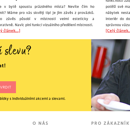
funkčností za
e v bytě spoustu prázdného místa? Nevíte čím ho
potěší své maj
nit? Máme pro vás skvělý tip! Je jím závěs z provázků.
nábytek nest
to závěs působí v místnosti velmi esteticky a
interiér do d
rativně. Navíc plní funkci vizuálního předělení místnosti.
správnou vázu
ý článek...]
[Celý článek..
í slevu?
at!
ídky s individuálními akcemi a slevami.
O NÁS
PRO ZÁKAZNÍK