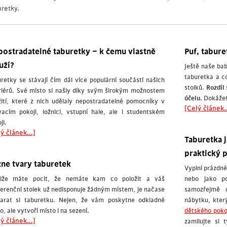
uretky.
ostradatelné taburetky – k čemu vlastně
Puf, tabur
uží?
Ještě naše bab
taburetka a co
retky se stávají čím dál více populární součástí našich
stolků.
Rozdíl 
riérů. Své místo si našly díky svým širokým možnostem
účelu.
Dokážete
ití, které z nich udělaly nepostradatelné pomocníky v
[Celý článek..
acím pokoji, ložnici, vstupní hale, ale i studentském
ji.
ý článek...]
Taburetka 
praktický 
ne tvary taburetek
Vyplní prázdné
tliže máte pocit, že nemáte kam co položit a váš
nebo jako p
erenční stolek už nedisponuje žádným místem, je načase
samozřejmě 
tarat si taburetku. Nejen, že vám poskytne odkladné
nábytku, kter
o, ale vytvoří místo i na sezení.
dětského poko
ý článek...]
zamilujte si 