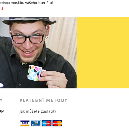
ednou morálku vašeho interiéru!
.]
Y
PLATEBNÍ METODY
UM
Jak můžete zaplatit?