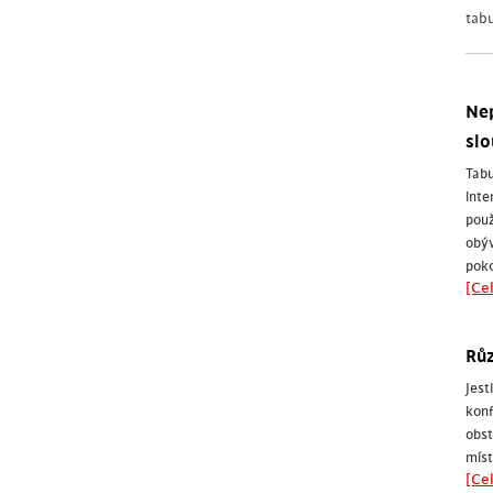
tab
Nep
slo
Tabu
inte
použ
obýv
poko
[Cel
Růz
Jes
konf
obs
míst
[Cel