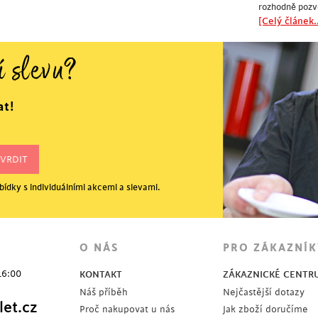
rozhodně pozv
[Celý článek..
í slevu?
at!
ídky s individuálními akcemi a slevami.
O NÁS
PRO ZÁKAZNÍK
16:00
KONTAKT
ZÁKAZNICKÉ CENTR
Náš příběh
Nejčastější dotazy
et.cz
Proč nakupovat u nás
Jak zboží doručíme