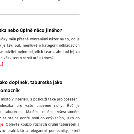
etka nebo úplně něco jiného?
ičky měli přesně vyhraněný názor na to, co je
 je tzv. puf, nemluvě o kategorii odkládacích
se odvíjel nejen od jejich tvaru, ale i od jejich
 však tento rozdíl určit i dnes?
.]
jako doplněk, taburetka jako
pomocník
 místo v interiéru a poslouží také pro posezení,
odnožka pro vaše unavené nohy. Řeč je
o taburetce. Malém, milém, všestranném
ý se stejně dobře hodí do obývacího, jako do
je
. Objevte kouzlo různých druhů taburetek a
tyto praktické a elegantní pomocníky, kteří