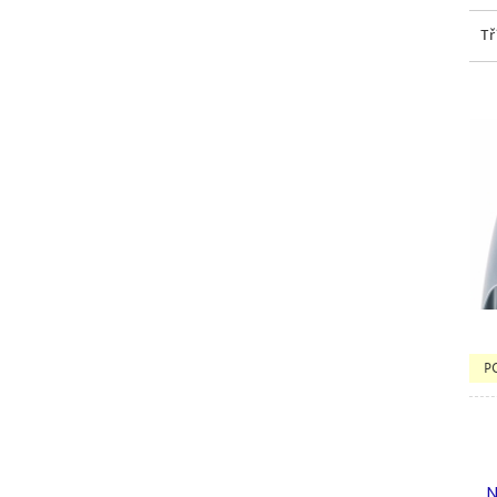
Tř
P
N