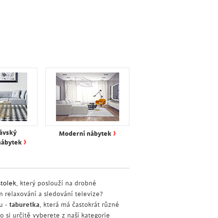
›
ávský
Moderní nábytek
›
nábytek
stolek
, který poslouží na drobné
relaxování a sledování televize?
u -
taburetka
, která má častokrát různé
 si určitě vyberete z naší kategorie