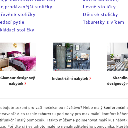
ejprodávanější stoličky
Levné stoličky
řevěné stoličky
Dětské stoličky
edací pytle
Taburetky s víkem
kládací stoličky
›
Glamour designový
Skandin
Industriální nábytek
›
nábytek
designový 
řebujete sezení pro vaši nečekanou návštěvu? Nebo malý
konferenční 
erstvení? A co takhle
taburetku
pod nohy pro maximální komfort během 
tifunkční malý pomocník. I takto můžeme pojmenovat malý kus nábytk
kce. Pořiďte si i vy tohoto malého nenahraditelného pomocníka, kterého