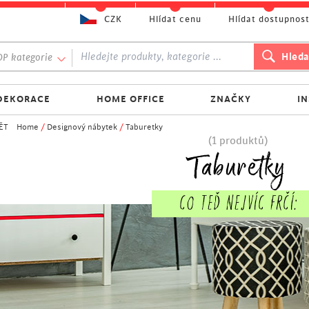
CZK
Hlídat cenu
Hlídat dostupnos
P kategorie
DEKORACE
HOME OFFICE
ZNAČKY
I
ĚT
Home
/
Designový nábytek
/
Taburetky
(1 produktů)
Taburetky
Co TEĎ NEJVÍC FRČÍ: