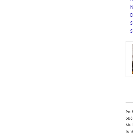
N
D
S
S
Pot
obč
Mul
fun