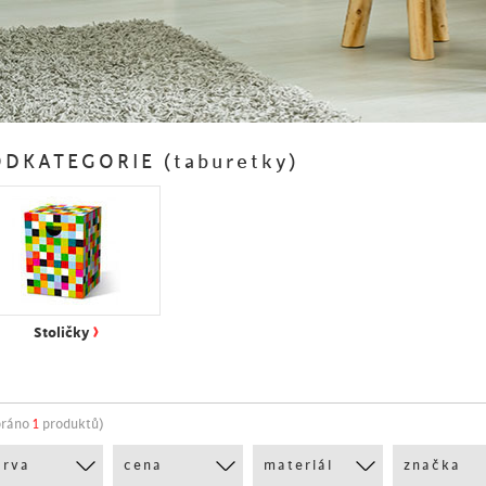
DKATEGORIE (taburetky)
›
Stoličky
bráno
1
produktů)
arva
cena
materiál
značka