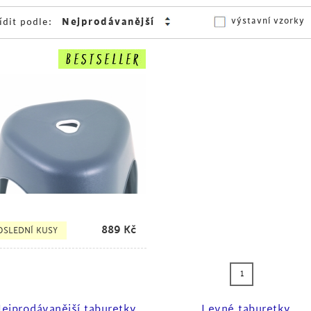
výstavní vzorky
ídit podle:
889
Kč
OSLEDNÍ KUSY
1
ejprodávanější taburetky
Levné taburetky