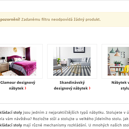
pozornění!
Zadanému filtru neodpovídá žádný produkt.
Glamour designový
Skandinávský
Nábytek 
›
›
nábytek
designový nábytek
styl
kládací stoly
jsou jedním z nejpraktičtějších typů nábytku. Stolujete v
ela vám návštěva? Rozložte stůl a stolujte u velkého jídelního stolu. Ja
kládací stoly
mají různé mechanismy rozkládání. U mnohých našich stol