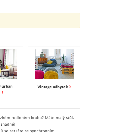
›
v urban
Vintage nábytek
›
u
 úzkém rodinném kruhu? Máte malý stůl.
k snadné!
ů se setkáte se synchronním