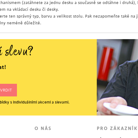
hanismem (zatáhnete za jednu desku a současně se odtáhne i druhá), 
em na vkládací desku či desky.
erte ten správný typ, barvu a velikost stolu. Pak nezapomeňte také na
elny neméně důležité.
í slevu?
at!
ídky s individuálními akcemi a slevami.
O NÁS
PRO ZÁKAZNÍK