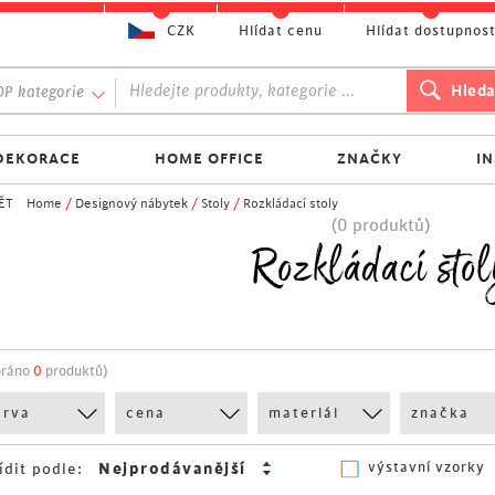
CZK
Hlídat cenu
Hlídat dostupnos
P kategorie
DEKORACE
HOME OFFICE
ZNAČKY
I
ĚT
Home
/
Designový nábytek
/
Stoly
/
Rozkládací stoly
(0 produktů)
Rozkládací stol
bráno
0
produktů)
arva
cena
materiál
značka
výstavní vzorky
ídit podle: