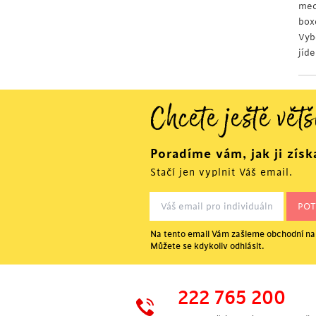
mec
box
Vyb
jíd
Chcete ještě větš
Poradíme vám, jak ji získ
Stačí jen vyplnit Váš email.
Na tento email Vám zašleme obchodní nab
Můžete se kdykoliv odhlásit.
222 765 200