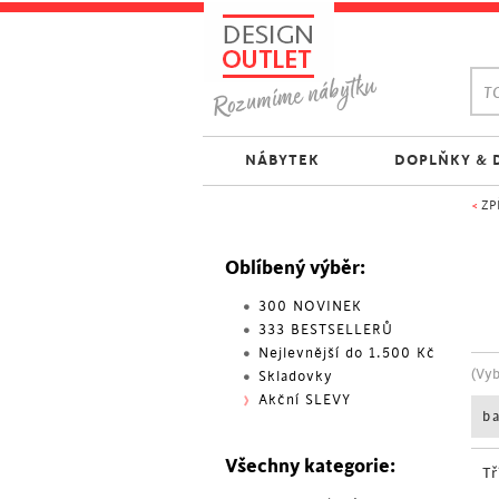
TO
NÁBYTEK
DOPLŇKY & 
<
ZP
Oblíbený výběr:
300 NOVINEK
333 BESTSELLERŮ
Nejlevnější do 1.500 Kč
(Vy
Skladovky
Akční SLEVY
b
Všechny kategorie:
Tř