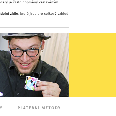
který je často doplněný vestavěným
jídelní židle
, které jsou pro celkový vzhled
Y
PLATEBNÍ METODY