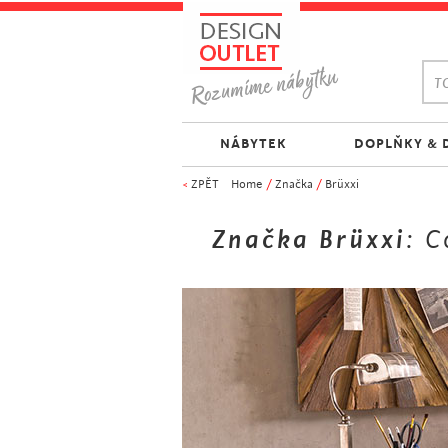
TO
NÁBYTEK
DOPLŇKY & 
<
ZPĚT
Home
/
Značka
/
Brüxxi
Značka Brüxxi
: 