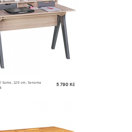
ůl Samo, 120 cm, Sonoma
5 790
Kč
á