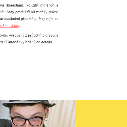
eva
Sheesham
. Použitý materiál je
ením řady produktů od značky Brüxxi
t kvalitními předměty, inspirujte se
va Sheesham
.
ábytku vyrobený z přírodního dřeva je
ásný interiér vyladěný do detailu.