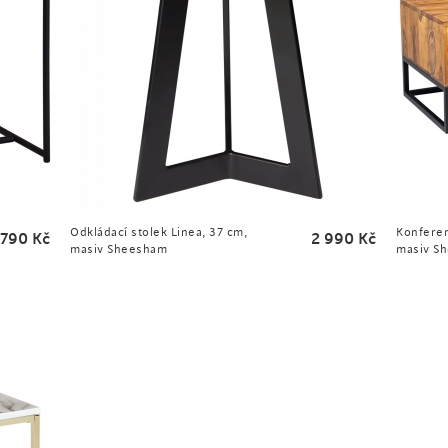
Odkládací stolek Linea, 37 cm,
Konferen
 790
Kč
2 990
Kč
masiv Sheesham
masiv S