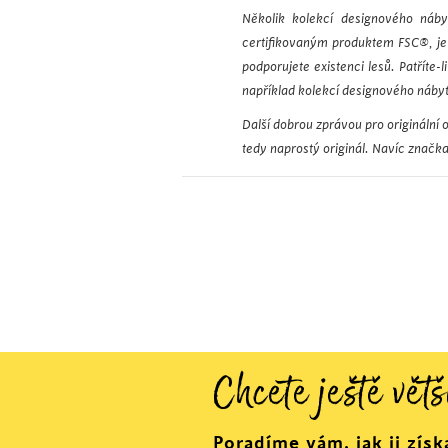
Několik kolekcí designového náb
certifikovaným produktem FSC®, je 
podporujete existenci lesů. Patříte
například kolekcí designového náby
Další dobrou zprávou pro originální 
tedy naprostý originál. Navíc značka
Chcete ještě větš
Poradíme vám, jak ji získ