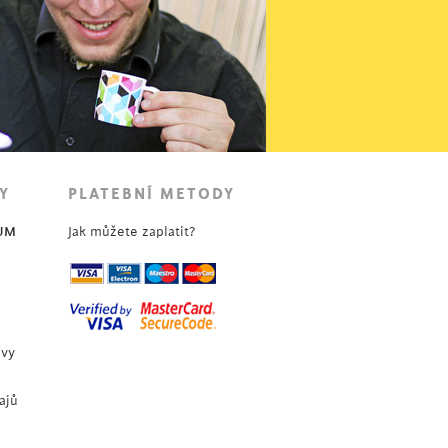
Y
PLATEBNÍ METODY
UM
Jak můžete zaplatit?
uvy
ajů