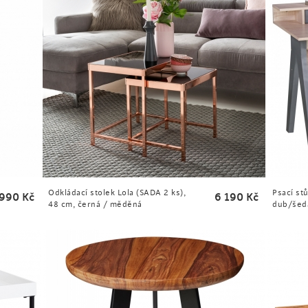
Odkládací stolek Lola (SADA 2 ks),
Psací st
 990
Kč
6 190
Kč
48 cm, černá / měděná
dub/šed