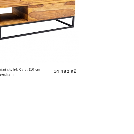
ční stolek Calv, 110 cm,
14 490
Kč
heesham