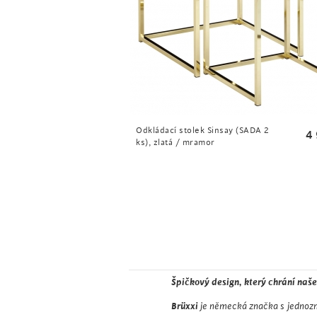
Odkládací stolek Sinsay (SADA 2
4
ks), zlatá / mramor
Špičkový design, který chrání naše
Brüxxi
je německá značka s jednozna