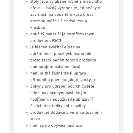
stoly jsou vyráběné ručně z masivního
dřeva – každý výrobek je jedinečný v
závislosti na použitém kusu dřeva,
které se může lišit odstínem a
kresbou
použitý materiál je certifikovaným
produktem FSC®
je kladen zvláštní důraz na
udržitelnost použitých materiálů,
proto zakoupením tohoto produktu
podporujete existenci lesů
není nutná žádná další úprava
přírodního povrchu (oleje, vosky…)
pokyny pro údržbu: povrch čistěte
lehce navlhčeným bavlněným
hadříkem, nepoužívejte abrazivní
čisticí prostředky ani kapaliny
produkt je dodávaný ve smontovaném
stavu
hodí se do obývací místnosti