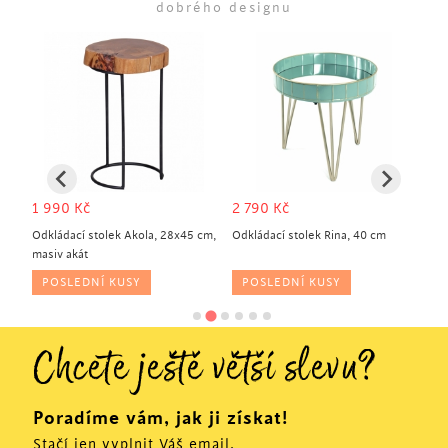
dobrého designu
1 990
Kč
2 790
Kč
1 
Odkládací stolek Akola, 28x45 cm,
Odkládací stolek Rina, 40 cm
Od
masiv akát
bíl
POSLEDNÍ KUSY
POSLEDNÍ KUSY
Chcete ještě větší slevu?
Poradíme vám, jak ji získat!
Stačí jen vyplnit Váš email.