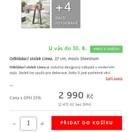
+4
DALŠÍ
FOTOGRAFIE
U vás do 10. 8.
IHNED K ODBĚRU
Odkládací stolek Linea
, 37 cm, masiv Sheesham
Odkládací stolek Linea
je vzdušný designový nábytek v moderním
stylu. Stolek lze využít pro dekorace, fotky či jiné potřebné věci.
Stolová deska je kulatého tvaru a je vyrobena z vysoce kvalitního
Celý popis
masivního dřeva Sheesham. Stabilní podnož je z kovu v černé barvě.
...
designový nábytek
2 990
Kč
výška 37 cm
Cena s DPH 21%
vzdušná podnož z kovu v černé barvě
(
2 471
Kč
bez DPH)
stolová deska je kulatého tvaru
vyrobeno z masivního dřeva Sheesham (indický palisandr)
přírodní vzhled
stoly jsou vyráběné ručně z masivního dřeva – každý výrobek je
jedinečný v závislosti na použitém kusu dřeva, které se může lišit