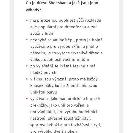
Co je dřevo Sheesham a jaké jsou jeho
výhody?
má přirozenou odolnost vůči rozkladu
a je populární pro dřevořezbu a rytí
zboží v Indii
neohýbá se ani neštěpí, proto je hojně
využíváno pro výrobu skříní a jiného
nábytku, je to vysoce trvanlivé dřevo s
velkou odolností vůči termitům
po vyleštění se krásně leskne a má
hladký povrch
vlákna jsou výrazná, proto má každý
kousek nábytku ze Sheeshamu svou
unikátní barvu
využívá se jako námořnické a letecké
překližky, jako uhlí pro vaření a
ohřívání jídel, pro výrobu hudebních
nástrojů, okrasné soustružnictví,
sportovní zboží a pro řezbářství a rytí,
pro výrobku dveří a oken