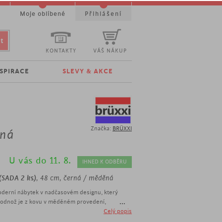
t
Moje oblíbené
Přihlášení
KONTAKTY
VÁŠ NÁKUP
NSPIRACE
SLEVY & AKCE
Značka:
BRÜXXI
ěná
U vás do 11. 8.
IHNED K ODBĚRU
 (SADA 2 ks)
, 48 cm, černá / měděná
moderní nábytek v nadčasovém designu, který
...
 Podnož je z kovu v měděném provedení,
e z bezpečnostního skla v černé barvě
Celý popis
 jedinečný kousek oslní vaši obývací