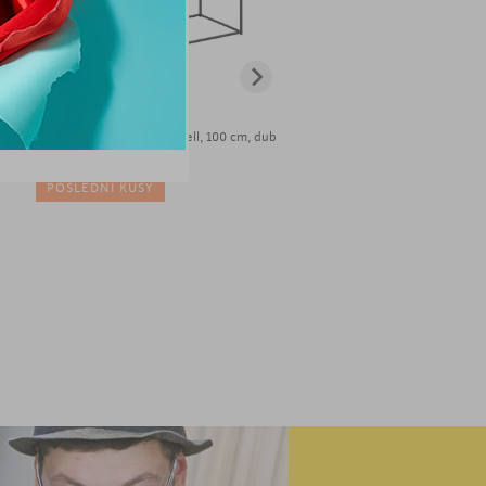
1 557
Kč
3 590
Kč
Konferenční stolek Seashell, 100 cm, dub
Konferenční stolek Detroit, 10
POSLEDNÍ KUSY
POSLEDNÍ KUSY