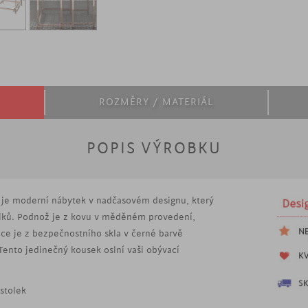
ROZMĚRY / MATERIÁL
POPIS VÝROBKU
a je moderní nábytek v nadčasovém designu, který
olků. Podnož je z kovu v měděném provedení,
ice je z bezpečnostního skla v černé barvě
Tento jedinečný kousek oslní vaši obývací
stolek