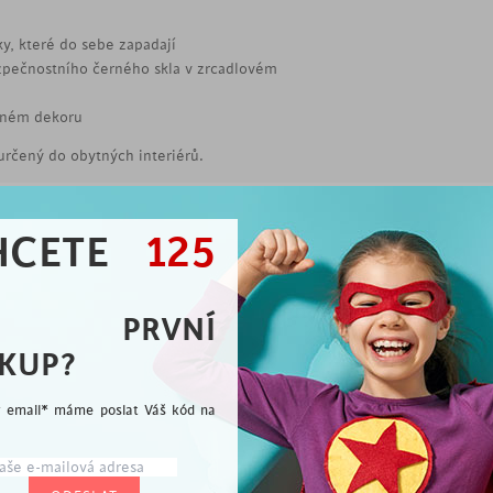
ky, které do sebe zapadají
zpečnostního černého skla v zrcadlovém
ěném dekoru
určený do obytných interiérů.
HCETE
125
Vybíráme pro Vás
A PRVNÍ
KUP?
me rádi, že jste se přidali k milovníkům dobrého desi
ý email* máme poslat Váš kód na