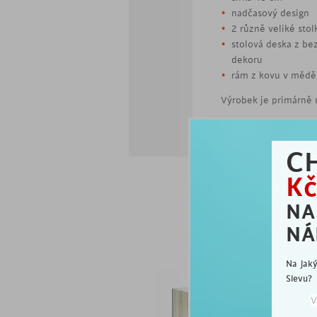
nadčasový design
2 různě veliké stol
stolová deska z be
dekoru
rám z kovu v měd
Výrobek je primárně 
C
Kč
N
NÁ
js
Na jak
Slevu?