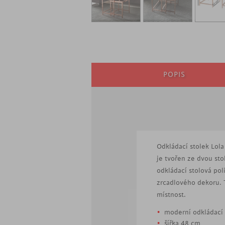
POPIS
Odkládací stolek Lol
je tvořen ze dvou st
odkládací stolová pol
zrcadlového dekoru. 
místnost.
moderní odkládací 
šířka 48 cm