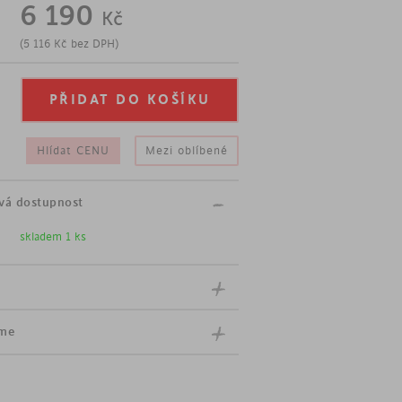
6 190
Kč
ek
(
5 116
Kč
bez DPH)
teré do sebe zapadají
nostního černého skla v zrcadlovém dekoru
 dekoru
Hlídat CENU
Mezi oblíbené
vá dostupnost
skladem 1 ks
íme