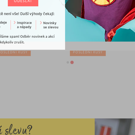
tě není vše! Další výhody čekají:
 090
Kč
14 490
Kč
íláme spam! Odběr novinek a akcí
nferenční stolek Denver, 90 cm, dub
Konferenční stolek Calv, 110 cm, masiv
dykoliv zrušit.
noma
Sheesham
POSLEDNÍ KUSY
POSLEDNÍ KUSY
í slevu?