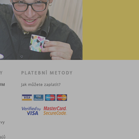
Y
PLATEBNÍ METODY
UM
Jak můžete zaplatit?
uvy
ajů