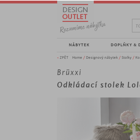
TO
NÁBYTEK
DOPLŇKY & 
<
ZPĚT
Home
/
Designový nábytek
/
Stolky
/
Ko
Brüxxi
Odkládací stolek Lol