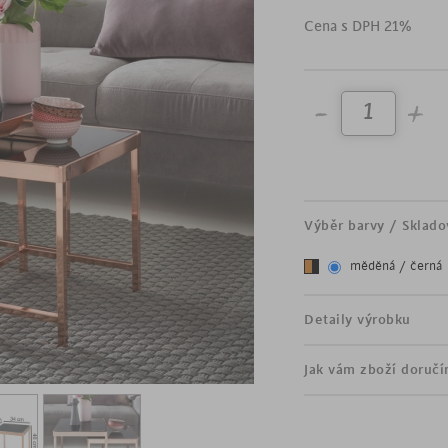
místnost.
Cena s DPH 21%
moderní odkládací stol
šířka 48 cm
nadčasový design
2 různě veliké stolky, k
stolová deska z bezpeč
rám z kovu v měděném
Výběr barvy / Sklado
měděná / černá
Detaily výrobku
Jak vám zboží doruč