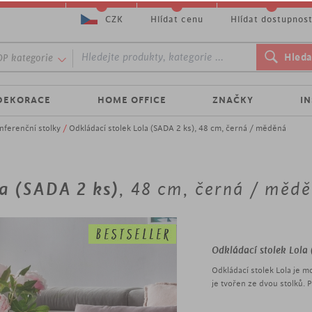
CZK
Hlídat cenu
Hlídat dostupnos
P kategorie
DEKORACE
HOME OFFICE
ZNAČKY
I
nferenční stolky
/
Odkládací stolek Lola (SADA 2 ks), 48 cm, černá / měděná
a (SADA 2 ks)
, 48 cm, černá / měd
Odkládací stolek Lola
Odkládací stolek Lola je 
je tvořen ze dvou stolků.
odkládací stolová police j
zrcadlového dekoru. Tento