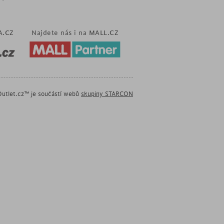
A.CZ
Najdete nás i na
MALL.CZ
utlet.cz™ je součástí webů
skupiny STARCON