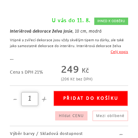
U vás do 11. 8.
IHNED K ODBĚRU
Interiérová dekorace želva Josie
, 10 cm, modrá
Vtipné a zvířecí dekorace jsou vždy skvělým tipem na dárky, ale také
jako samostatné dekorace do interiéru. Interiérová dekorace želva
Josie je opravdu výjimečně zpracované a vypadá, jakoby byla vyrobená
Celý popis
z mozaiky. Želvy jsou podle tradiční čínské symboliky znakem
...
dlouhého života, proto to může být opravdu vtipný, ale i tematický
249
Kč
dárek pro někoho blízkého.
Cena s DPH 21%
zvířecí dekorace
(
206
Kč
bez DPH)
kombinace modré a stříbrné barvy
jednotlivé části vypadají jako mozaika
motiv starého Egypta, ale i moderního designu
ideální doplněk do obývacího pokoje, ale i do koupelny
Možnost doplnění o větší variantu:
Interiérová dekorace želva Josie, 18
cm, modrá
Hlídat CENU
Mezi oblíbené
Výběr barvy / Skladová dostupnost