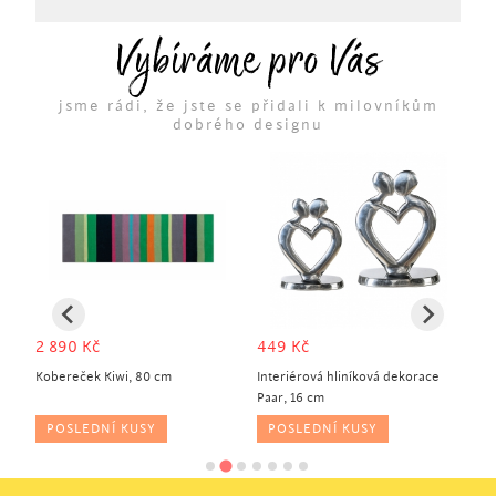
Vybíráme pro Vás
jsme rádi, že jste se přidali k milovníkům
dobrého designu
2 890
Kč
449
Kč
3
ada
Kobereček Kiwi, 80 cm
Interiérová hliníková dekorace
In
Paar, 16 cm
st
POSLEDNÍ KUSY
POSLEDNÍ KUSY