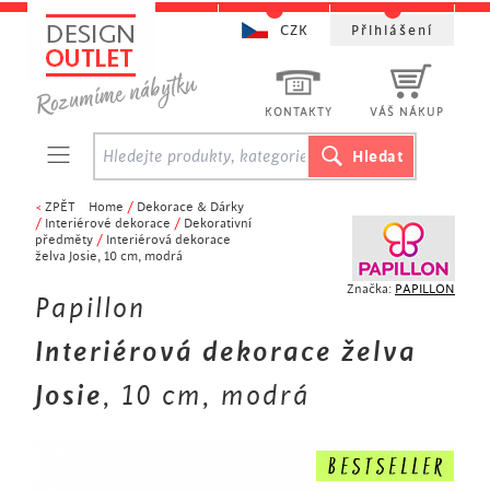
CZK
Přihlášení
KONTAKTY
VÁŠ NÁKUP
<
ZPĚT
Home
/
Dekorace & Dárky
/
Interiérové dekorace
/
Dekorativní
předměty
/
Interiérová dekorace
želva Josie, 10 cm, modrá
Značka:
PAPILLON
Papillon
Interiérová dekorace želva
Josie
, 10 cm, modrá