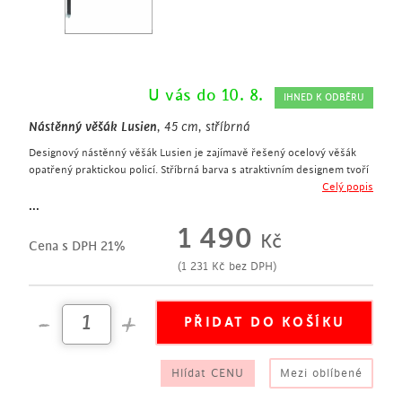
U vás do 10. 8.
IHNED K ODBĚRU
Nástěnný věšák Lusien
, 45 cm, stříbrná
Designový nástěnný věšák Lusien je zajímavě řešený ocelový věšák
opatřený praktickou policí. Stříbrná barva s atraktivním designem tvoří
kombinaci, díky které tento věšák ozvláštní každou předsíň či chodbu a
Celý popis
bude nejen užitečným pomocníkem ale i originálním prvkem.
...
moderní nástěnný věšák s policí
1 490
Kč
šířka 45 cm
Cena s DPH 21%
vyroben z oceli
(
1 231
Kč
bez DPH)
5 háček
praktická odkládací police
hodí se do předsíně či chodby
Hlídat CENU
Mezi oblíbené