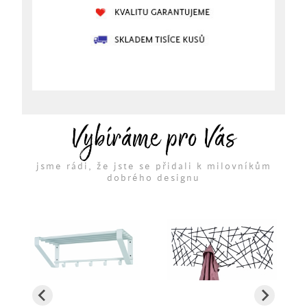
Vybíráme pro Vás
jsme rádi, že jste se přidali k milovníkům
dobrého designu