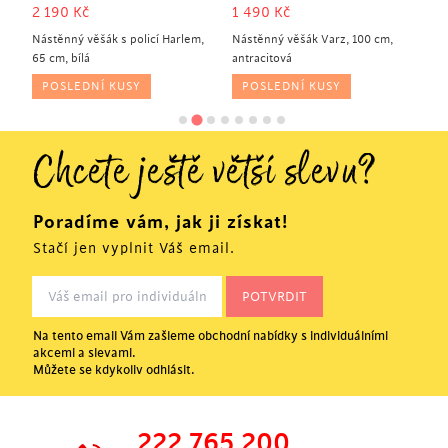
2 190
Kč
1 490
Kč
3
utá
Nástěnný věšák s policí Harlem,
Nástěnný věšák Varz, 100 cm,
Ná
65 cm, bílá
antracitová
os
POSLEDNÍ KUSY
POSLEDNÍ KUSY
Chcete ještě větší slevu?
Poradíme vám, jak ji získat!
Stačí jen vyplnit Váš email.
Na tento email Vám zašleme obchodní nabídky s individuálními
akcemi a slevami.
Můžete se kdykoliv odhlásit.
222 765 200