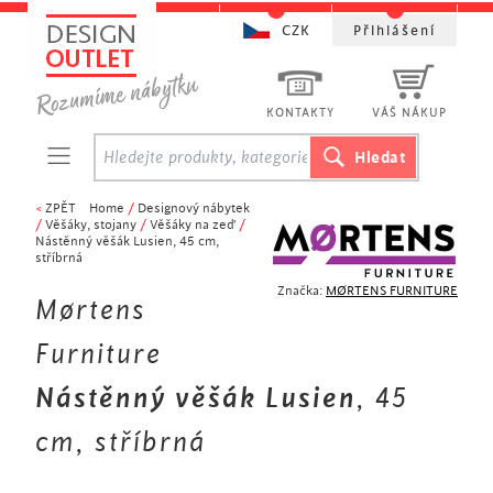
CZK
Přihlášení
KONTAKTY
VÁŠ NÁKUP
<
ZPĚT
Home
/
Designový nábytek
/
Věšáky, stojany
/
Věšáky na zeď
/
Nástěnný věšák Lusien, 45 cm,
stříbrná
Značka:
MØRTENS FURNITURE
Mørtens
Furniture
Nástěnný věšák Lusien
, 45
cm, stříbrná