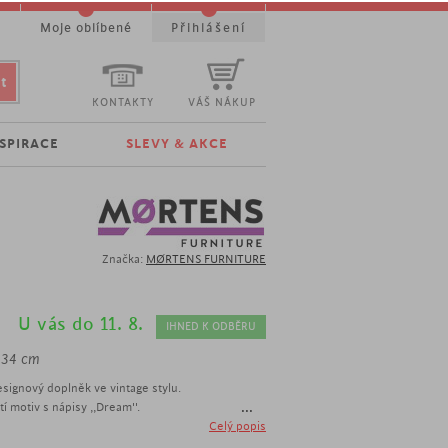
t
Moje oblíbené
Přihlášení
KONTAKTY
VÁŠ NÁKUP
NSPIRACE
SLEVY & AKCE
Značka:
MØRTENS FURNITURE
U vás do 11. 8.
IHNED K ODBĚRU
 34 cm
signový doplněk ve vintage stylu.
...
í motiv s nápisy ,,Dream''.
ge stylu
Celý popis