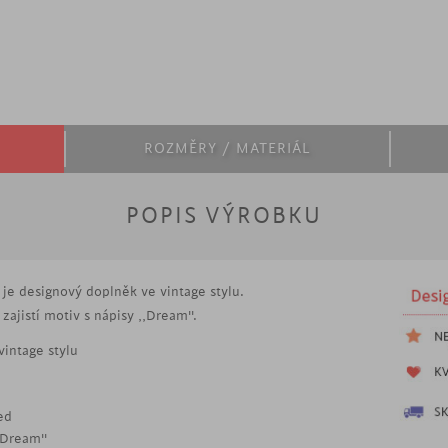
ROZMĚRY / MATERIÁL
POPIS VÝROBKU
je designový doplněk ve vintage stylu.
ajistí motiv s nápisy ,,Dream''.
vintage stylu
ed
,Dream''