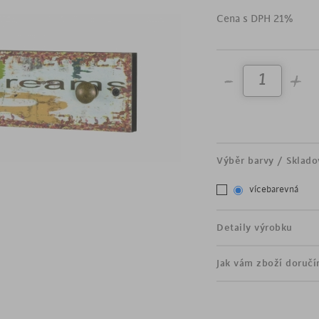
vyrobeno z MDF
Cena s DPH 21%
opotřebovaný vzhled
designové nápisy ,,Drea
3 kovové háčky dekor 
Výběr barvy / Sklado
vícebarevná
Detaily výrobku
Jak vám zboží doruč