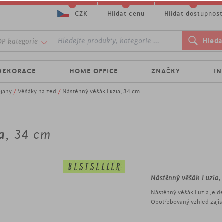
CZK
Hlídat cenu
Hlídat dostupnos
P kategorie
DEKORACE
HOME OFFICE
ZNAČKY
I
ojany
/
Věšáky na zeď
/
Nástěnný věšák Luzia, 34 cm
a
, 34 cm
Nástěnný věšák Luzia
,
Nástěnný věšák Luzia je de
Opotřebovaný vzhled zajist
nástěnný věšák ve vinta
šířka 34 cm