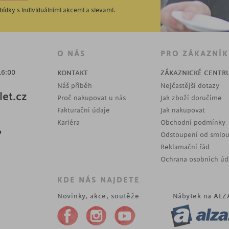
ídky s individuálními akcemi a slevami.
O NÁS
PRO ZÁKAZNÍK
16:00
KONTAKT
ZÁKAZNICKÉ CENTR
Náš příběh
Nejčastější dotazy
et.cz
Proč nakupovat u nás
Jak zboží doručíme
Fakturační údaje
Jak nakupovat
Kariéra
Obchodní podmínky
?
Odstoupení od smlo
Reklamační řád
Ochrana osobních úd
KDE NÁS NAJDETE
Novinky, akce, soutěže
Nábytek na
ALZ