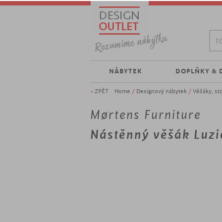
TO
NÁBYTEK
DOPLŇKY & 
<
ZPĚT
Home
/
Designový nábytek
/
Věšáky, st
Mørtens Furniture
Nástěnný věšák Luzi