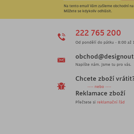
Na tento email Vám zašleme obchodní nab
Můžete se kdykoliv odhlásit.
222 765 200
Od pondělí do pátku - 8:00 až 
obchod@designoutl
Napište nám. Jsme tu pro vás.
Chcete zboží vrátit
---- nebo ----
Reklamace zboží
Přečtete si
reklamační řád