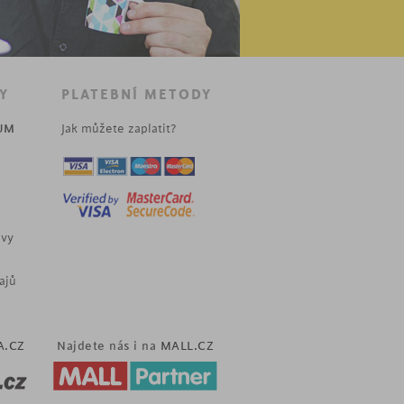
Y
PLATEBNÍ METODY
UM
Jak můžete zaplatit?
uvy
ajů
A.CZ
Najdete nás i na
MALL.CZ