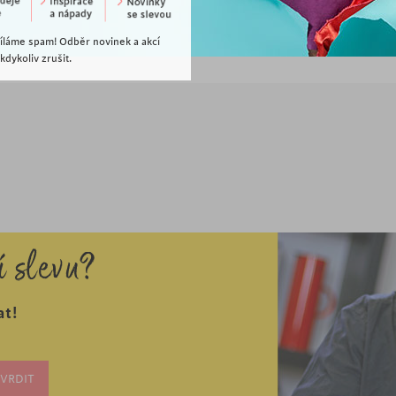
á
POSLEDNÍ KUSY
POSLEDNÍ KUSY
íláme spam! Odběr novinek a akcí
dykoliv zrušit.
í slevu?
at!