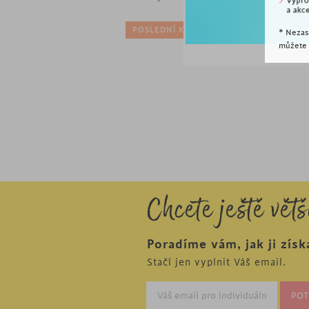
bíl
 ODBĚRU
POSLEDNÍ KUSY
* Nezas
můžete k
Chcete ještě větš
Poradíme vám, jak ji získ
Stačí jen vyplnit Váš email.