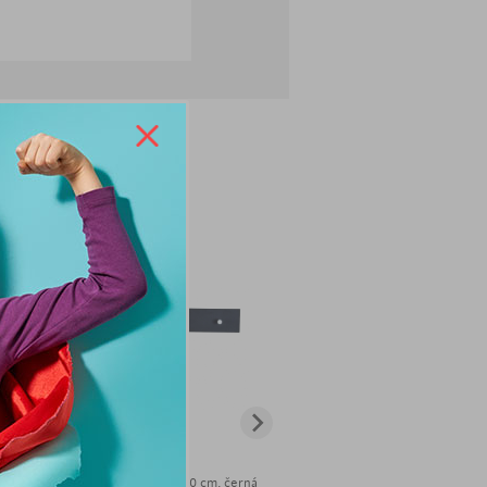
gnu
489
Kč
539
Kč
ílá
Nástěnný věšák Kalosio, 40 cm, černá
Nástěnný věšák Rain, 40 cm, 