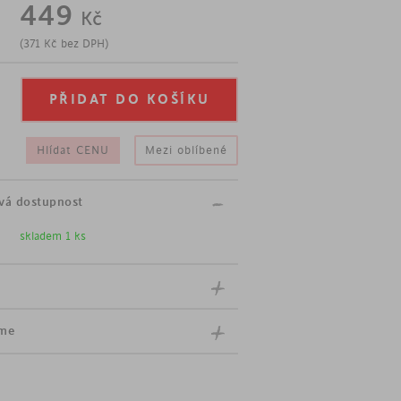
449
Kč
(
371
Kč
bez DPH)
m''
mosaz
Hlídat CENU
Mezi oblíbené
vá dostupnost
skladem 1 ks
íme