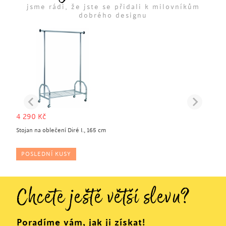
jsme rádi, že jste se přidali k milovníkům
dobrého designu
4 290
Kč
Stojan na oblečení Diré I., 165 cm
POSLEDNÍ KUSY
Chcete ještě větší slevu?
Poradíme vám, jak ji získat!