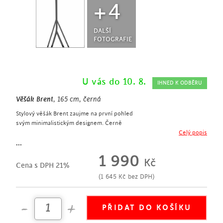
+4
DALŠÍ
FOTOGRAFIE
U vás do 10. 8.
IHNED K ODBĚRU
Věšák Brent
, 165 cm, černá
Stylový věšák Brent zaujme na první pohled
svým minimalistickým designem. Černě
lakovaná kovová konstrukce dodá
Celý popis
věšáku patřičnou stabilitu a odolnost. Dolaďte svou chodbu či předsíň
...
k dokonalosti s tímto věšákem.
1 990
Kč
deisgnový věšák
Cena s DPH 21%
výška 165 cm
(
1 645
Kč
bez DPH)
věšák na oblečení
vyroben z kovu v černé barvě
šatní tyč
police
nosnost 25 kg