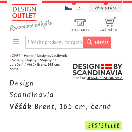
CZK
Přihlášení
KONTAKTY
VÁŠ NÁKUP
<
ZPĚT
Home
/
Designový nábytek
/
Věšáky, stojany
/
Stojany na
oblečení
/
Věšák Brent, 165 cm,
černá
Značka:
DESIGN SCANDINAVIA
Design
Scandinavia
Věšák Brent
, 165 cm, černá