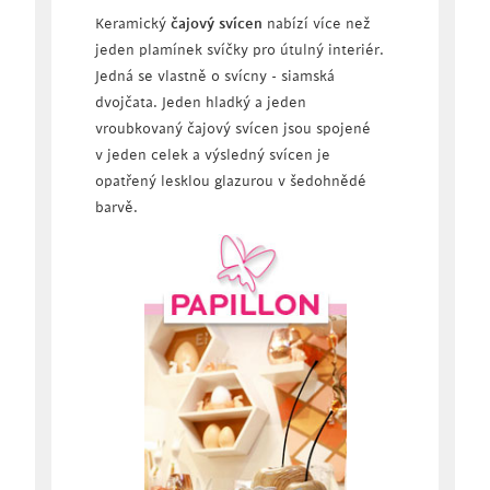
Keramický
čajový svícen
nabízí více než
jeden plamínek svíčky pro útulný interiér.
Jedná se vlastně o svícny - siamská
dvojčata. Jeden hladký a jeden
vroubkovaný čajový svícen jsou spojené
v jeden celek a výsledný svícen je
opatřený lesklou glazurou v šedohnědé
barvě.