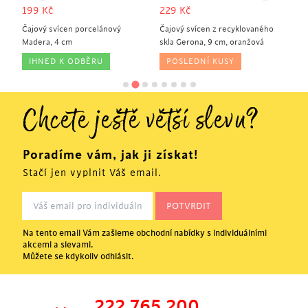
199
Kč
229
Kč
1
 8
Čajový svícen porcelánový
Čajový svícen z recyklovaného
Ča
Madera, 4 cm
skla Gerona, 9 cm, oranžová
sad
IHNED K ODBĚRU
POSLEDNÍ KUSY
Chcete ještě větší slevu?
Poradíme vám, jak ji získat!
Stačí jen vyplnit Váš email.
Na tento email Vám zašleme obchodní nabídky s individuálními
akcemi a slevami.
Můžete se kdykoliv odhlásit.
222 765 200