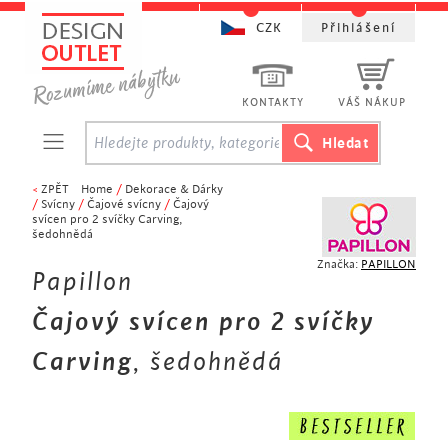
CZK
Přihlášení
KONTAKTY
VÁŠ NÁKUP
<
ZPĚT
Home
/
Dekorace & Dárky
/
Svícny
/
Čajové svícny
/
Čajový
svícen pro 2 svíčky Carving,
šedohnědá
Značka:
PAPILLON
Papillon
Čajový svícen pro 2 svíčky
Carving
, šedohnědá