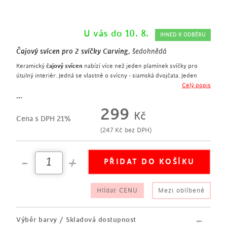
U vás do 10. 8.
IHNED K ODBĚRU
Čajový svícen pro 2 svíčky Carving
, šedohnědá
Keramický
čajový svícen
nabízí více než jeden plamínek svíčky pro
útulný interiér. Jedná se vlastně o svícny - siamská dvojčata. Jeden
hladký a jeden vroubkovaný čajový svícen jsou spojené v jeden celek a
Celý popis
výsledný svícen je opatřený lesklou glazurou v šedohnědé barvě.
...
299
Kč
Cena s DPH 21%
(
247
Kč
bez DPH)
Hlídat CENU
Mezi oblíbené
Výběr barvy / Skladová dostupnost