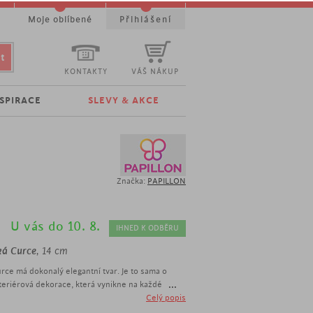
t
Moje oblíbené
Přihlášení
KONTAKTY
VÁŠ NÁKUP
NSPIRACE
SLEVY & AKCE
Značka:
PAPILLON
U vás do 10. 8.
IHNED K ODBĚRU
á Curce
, 14 cm
rce má dokonalý elegantní tvar. Je to sama o
...
teriérová dekorace, která vynikne na každé
v ní navíc zapálíte svíčku a do horní části
Celý popis
ej, překvapí vás příjemná atmosféra, kterou