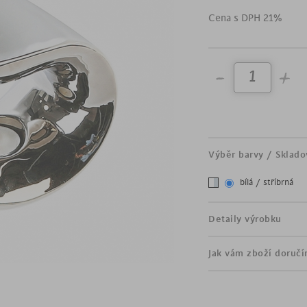
zahrne celý váš interiér.
Cena s DPH 21%
pro 1 čajovou svíčku
dokonalý tvar křivky
vnitřní část stříbná, vněj
Výběr barvy / Sklado
bílá / stříbrná
Detaily výrobku
Jak vám zboží doruč