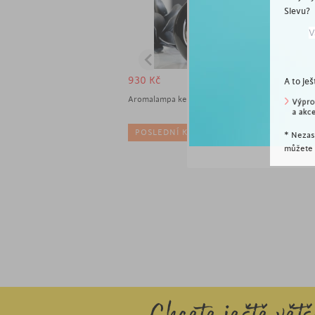
Slevu?
930
Kč
A to ješ
Aromalampa keramická Lago, 20 cm, černá
POSLEDNÍ KUSY
* Nezas
můžete k