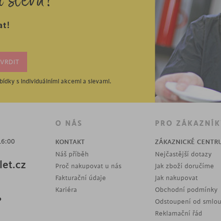
í slevu?
at!
ídky s individuálními akcemi a slevami.
O NÁS
PRO ZÁKAZNÍK
16:00
KONTAKT
ZÁKAZNICKÉ CENTR
Náš příběh
Nejčastější dotazy
et.cz
Proč nakupovat u nás
Jak zboží doručíme
Fakturační údaje
Jak nakupovat
Kariéra
Obchodní podmínky
?
Odstoupení od smlo
Reklamační řád