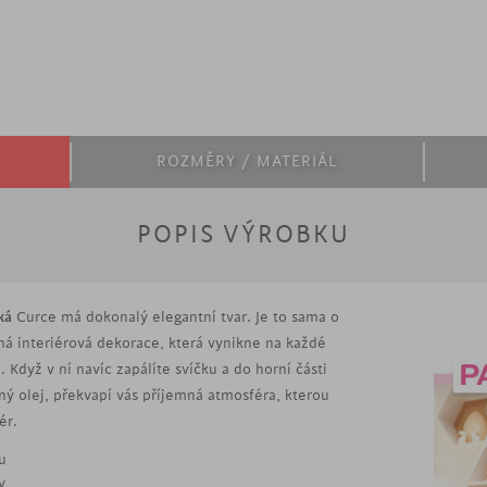
ROZMĚRY / MATERIÁL
POPIS VÝROBKU
ká
Curce má dokonalý elegantní tvar. Je to sama o
ná interiérová dekorace, která vynikne na každé
Když v ní navíc zapálíte svíčku a do horní části
ný olej, překvapí vás příjemná atmosféra, kterou
ér.
u
y