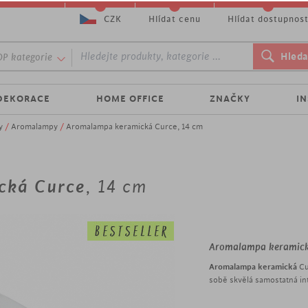
CZK
Hlídat cenu
Hlídat dostupnos
P kategorie
DEKORACE
HOME OFFICE
ZNAČKY
I
y
/
Aromalampy
/
Aromalampa keramická Curce, 14 cm
cká Curce
, 14 cm
Aromalampa keramick
Aromalampa keramická
Cu
sobě skvělá samostatná in
poličce nebo komodě. Když 
nalijete oblíbený vonný ol