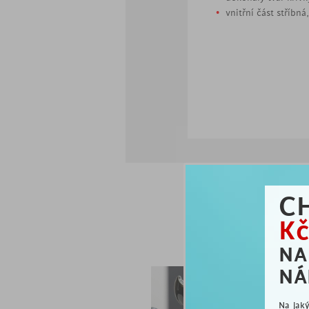
vnitřní část stříbná,
C
Kč
js
N
NÁ
Na jak