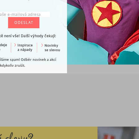
tě není vše! Další výhody čekají:
íláme spam! Odběr novinek a akcí
dykoliv zrušit.