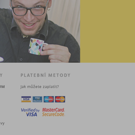
Y
PLATEBNÍ METODY
UM
Jak můžete zaplatit?
uvy