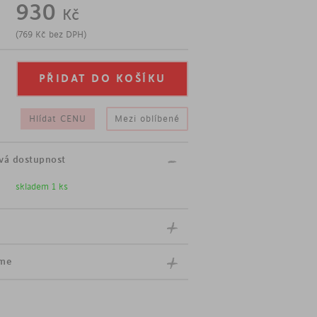
930
Kč
(
769
Kč
bez DPH)
ší část bílá
Hlídat CENU
Mezi oblíbené
vá dostupnost
skladem 1 ks
íme