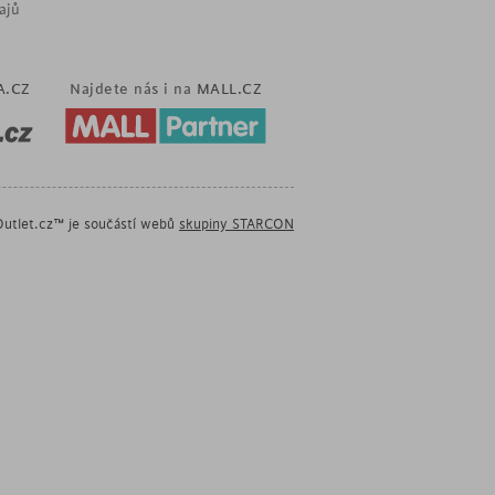
ajů
A.CZ
Najdete nás i na
MALL.CZ
utlet.cz™ je součástí webů
skupiny STARCON