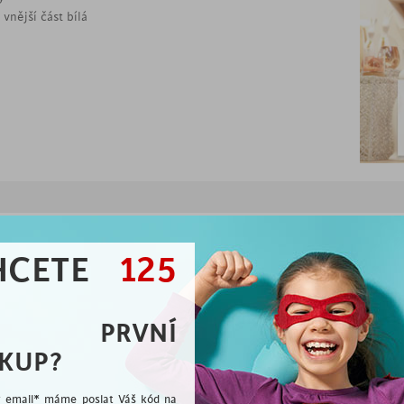
 vnější část bílá
HCETE
125
Vybíráme pro Vás
me rádi, že jste se přidali k milovníkům dobrého desi
A PRVNÍ
KUP?
ý email* máme poslat Váš kód na