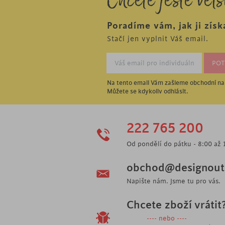
Chcete ještě větš
Poradíme vám, jak ji získ
Stačí jen vyplnit Váš email.
Na tento email Vám zašleme obchodní nab
Můžete se kdykoliv odhlásit.
222 765 200
Od pondělí do pátku - 8:00 až 
obchod@designoutl
Napište nám. Jsme tu pro vás.
Chcete zboží vrátit
---- nebo ----