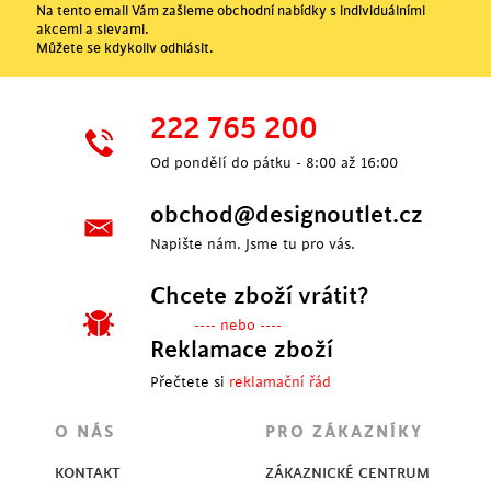
Na tento email Vám zašleme obchodní nabídky s individuálními
akcemi a slevami.
Můžete se kdykoliv odhlásit.
222 765 200
Od pondělí do pátku - 8:00 až 16:00
obchod@designoutlet.cz
Napište nám. Jsme tu pro vás.
Chcete zboží vrátit?
---- nebo ----
Reklamace zboží
Přečtete si
reklamační řád
O NÁS
PRO ZÁKAZNÍKY
KONTAKT
ZÁKAZNICKÉ CENTRUM