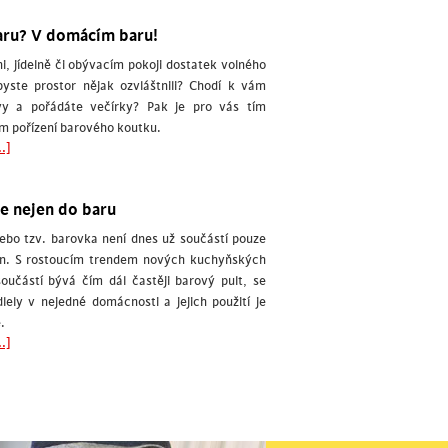
ru? V domácím baru!
, jídelně či obývacím pokoji dostatek volného
byste prostor nějak ozvláštnili? Chodí k vám
vy a pořádáte večírky? Pak je pro vás tím
m pořízení barového koutku.
.]
le nejen do baru
nebo tzv. barovka není dnes už součástí pouze
en. S rostoucím trendem nových kuchyňských
 součástí bývá čím dál častěji barový pult, se
lely v nejedné domácnosti a jejich použití je
.
.]