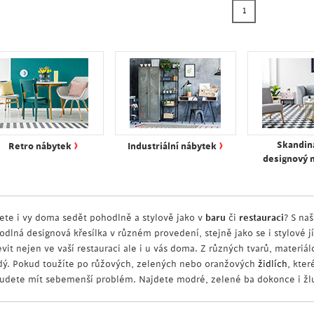
1
›
›
Skandin
Retro nábytek
Industriální nábytek
designový 
ete i vy doma sedět pohodlně a stylově jako v
baru
či
restauraci
? S na
odlná designová křesílka v různém provedení, stejně jako se i stylové j
evit nejen ve vaší restauraci ale i u vás doma. Z různých tvarů, materi
dý. Pokud toužíte po růžových, zelených nebo oranžových
židlích
, kter
udete mít sebemenší problém. Najdete modré, zelené ba dokonce i žlu