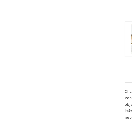
Chc
Poh
obj
kaž
neb