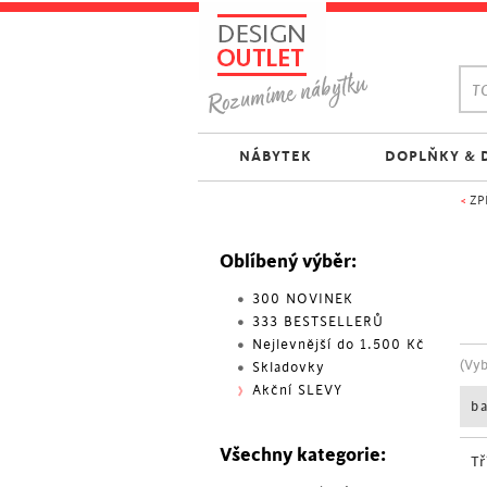
TO
NÁBYTEK
DOPLŇKY & 
<
ZP
Oblíbený výběr:
300 NOVINEK
333 BESTSELLERŮ
Nejlevnější do 1.500 Kč
(Vy
Skladovky
Akční SLEVY
b
Všechny kategorie:
Tř