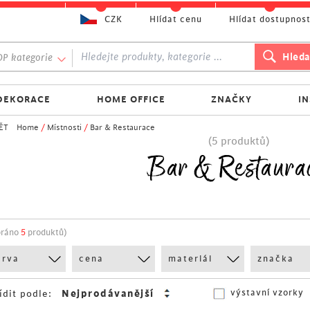
CZK
Hlídat cenu
Hlídat dostupnos
P kategorie
DEKORACE
HOME OFFICE
ZNAČKY
I
ĚT
Home
/
Místnosti
/
Bar & Restaurace
(5 produktů)
Bar & Restaura
bráno
5
produktů)
arva
cena
materiál
značka
výstavní vzorky
ídit podle: