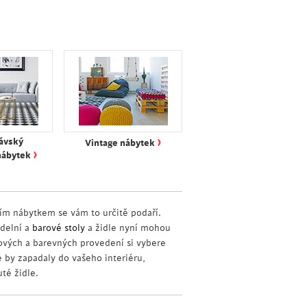
›
ávský
Vintage nábytek
›
nábytek
ším nábytkem se vám to určitě podaří.
ídelní a
barové stoly
a židle nyní mohou
álových a barevných provedení si vybere
é by zapadaly do vašeho interiéru,
té židle.