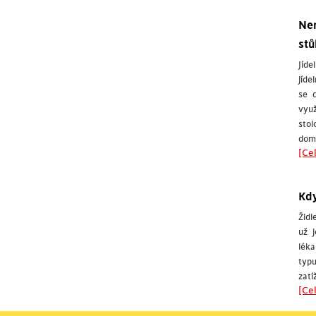
Nen
stů
Jíde
jíde
se d
vyu
stol
domá
[Cel
Kdy
Židl
už 
léka
typu
zatí
[Cel