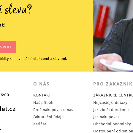
í slevu?
at!
ídky s individuálními akcemi a slevami.
O NÁS
PRO ZÁKAZNÍK
16:00
KONTAKT
ZÁKAZNICKÉ CENTR
Náš příběh
Nejčastější dotazy
et.cz
Proč nakupovat u nás
Jak zboží doručíme
Fakturační údaje
Jak nakupovat
Kariéra
Obchodní podmínky
?
Odstoupení od smlo