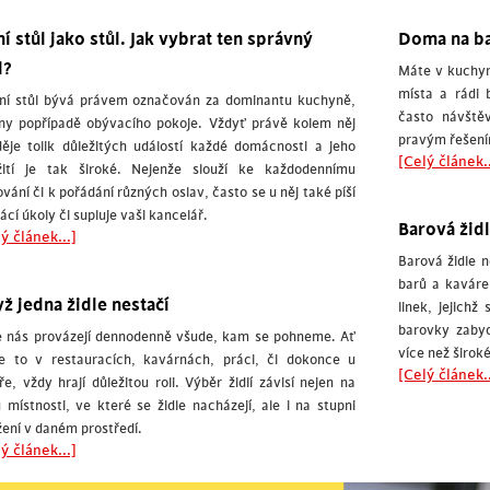
í stůl jako stůl. Jak vybrat ten správný
Doma na ba
l?
Máte v kuchyni
místa a rádi 
lní stůl bývá právem označován za dominantu kuchyně,
často návště
lny popřípadě obývacího pokoje. Vždyť právě kolem něj
pravým řešení
ěje tolik důležitých událostí každé domácnosti a jeho
[Celý článek..
žití je tak široké. Nejenže slouží ke každodennímu
ování či k pořádání různých oslav, často se u něj také píší
cí úkoly či supluje vaši kancelář.
Barová žid
ý článek...]
Barová židle 
barů a kavár
ž jedna židle nestačí
linek, jejichž
barovky zabyd
e nás provázejí dennodenně všude, kam se pohneme. Ať
více než široké
je to v restauracích, kavárnách, práci, či dokonce u
[Celý článek..
ře, vždy hrají důležitou roli. Výběr židlí závisí nejen na
 místnosti, ve které se židle nacházejí, ale i na stupni
žení v daném prostředí.
ý článek...]