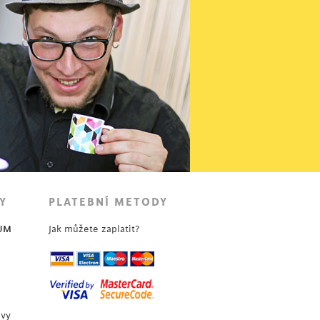
Y
PLATEBNÍ METODY
UM
Jak můžete zaplatit?
uvy