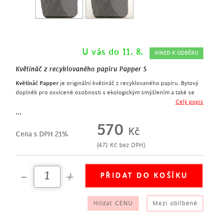
U vás do 11. 8.
IHNED K ODBĚRU
Květináč z recyklovaného papíru Papper S
Květináč Papper
je originální květináč z recyklovaného papíru. Bytový
doplněk pro osvícené osobnosti s ekologickým smýšlením a také se
smyslem pro humor.
Celý popis
výška 35 cm
...
recyklovaný papír
570
Kč
voděodolná vložka
Cena s DPH 21%
šedá barva s kontrastním prošíváním
(
471
Kč
bez DPH)
Hlídat CENU
Mezi oblíbené