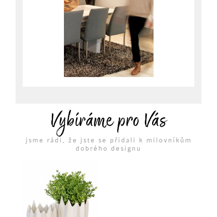
Vybíráme pro Vás
jsme rádi, že jste se přidali k milovníkům
dobrého designu