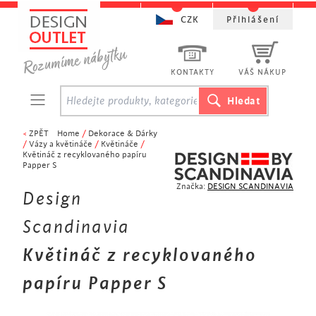
CZK
Přihlášení
KONTAKTY
VÁŠ NÁKUP
<
ZPĚT
Home
/
Dekorace & Dárky
/
Vázy a květináče
/
Květináče
/
Květináč z recyklovaného papíru
Papper S
Značka:
DESIGN SCANDINAVIA
Design
Scandinavia
Květináč z recyklovaného
papíru Papper S