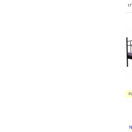
Tř
P
N