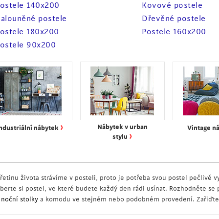
ostele 140x200
Kovové postele
alouněné postele
Dřevěné postele
ostele 180x200
Postele 160x200
ostele 90x200
›
Nábytek v urban
ndustriální nábytek
Vintage n
›
stylu
řetinu života strávíme v posteli, proto je potřeba svou postel pečlivě vy
yberte si postel, ve které budete každý den rádi usínat. Rozhodněte se p
í
noční stolky
a komodu ve stejném nebo podobném provedení. Zařiďte s