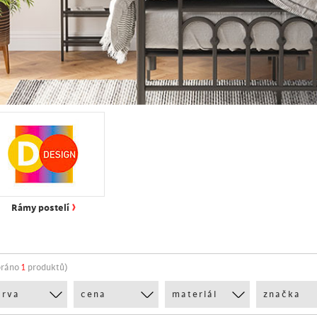
›
Rámy postelí
bráno
1
produktů)
arva
cena
materiál
značka