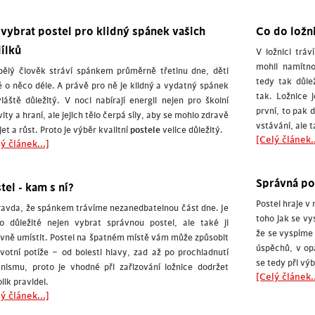
 vybrat postel pro klidný spánek vašich
Co do ložni
ílků
V ložnici tráv
mohli namítno
ělý člověk stráví spánkem průměrně třetinu dne, děti
tedy tak důle
ě o něco déle. A právě pro ně je klidný a vydatný spánek
tak. Ložnice 
láště důležitý. V noci nabírají energii nejen pro školní
první, to pak d
vity a hraní, ale jejich tělo čerpá síly, aby se mohlo zdravě
vstávání, ale 
jet a růst. Proto je výběr kvalitní
postele
velice důležitý.
[Celý článek..
ý článek...]
Správná pos
tel - kam s ní?
Postel hraje v
ravda, že spánkem trávíme nezanedbatelnou část dne. Je
toho jak se vys
o důležité nejen vybrat správnou postel, ale také ji
že se vyspíme
vně umístit. Postel na špatném místě vám může způsobit
úspěchů, v op
votní potíže – od bolesti hlavy, zad až po prochladnutí
se tedy při vý
nismu, proto je vhodné při zařizování ložnice dodržet
[Celý článek..
lik pravidel.
ý článek...]