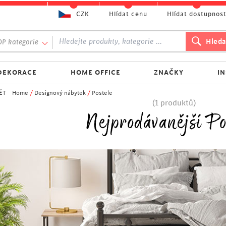
CZK
Hlídat cenu
Hlídat dostupnos
P kategorie
DEKORACE
HOME OFFICE
ZNAČKY
I
ĚT
Home
/
Designový nábytek
/
Postele
(1 produktů)
Nejprodávanější Po