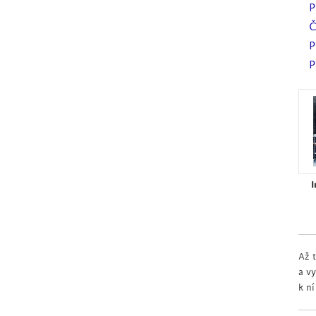
P
Č
P
P
I
Až t
a v
k n