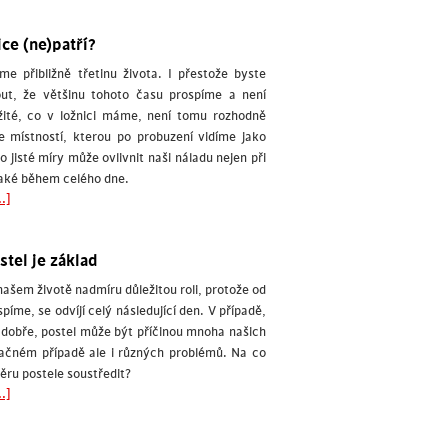
ce (ne)patří?
íme přibližně třetinu života. I přestože byste
ut, že většinu tohoto času prospíme a není
žité, co v ložnici máme, není tomu rozhodně
je místností, kterou po probuzení vidíme jako
o jisté míry může ovlivnit naši náladu nejen při
také během celého dne.
.]
tel je základ
 našem životě nadmíru důležitou roli, protože od
píme, se odvíjí celý následující den. V případě,
 dobře, postel může být příčinou mnoha našich
ačném případě ale i různých problémů. Na co
běru postele soustředit?
.]