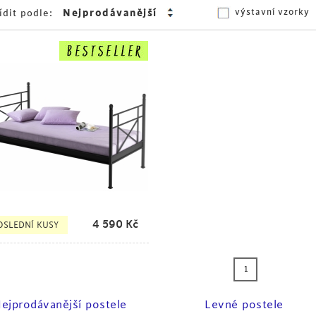
výstavní vzorky
ídit podle:
4 590
Kč
OSLEDNÍ KUSY
1
ejprodávanější postele
Levné postele