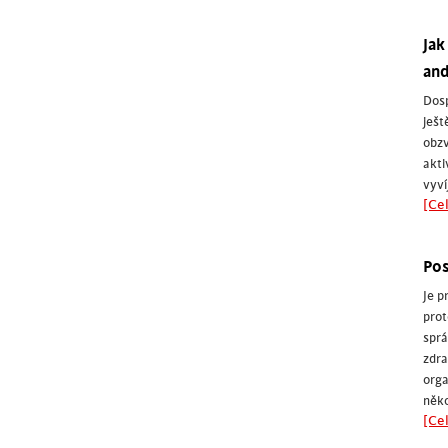
Jak
and
Dosp
ješt
obzv
akti
vyví
[Cel
Pos
Je p
prot
sprá
zdra
orga
něko
[Cel