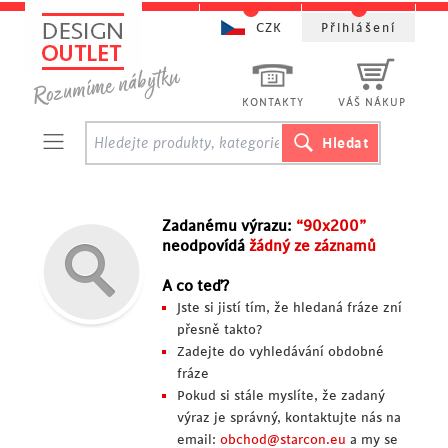
CZK
Přihlášení
KONTAKTY
VÁŠ NÁKUP
Zadanému výrazu:
“90x200”
neodpovídá
žádný ze záznamů
A co teď?
Jste si jistí tím, že hledaná fráze zní
přesně takto?
Zadejte do vyhledávání obdobné
fráze
Pokud si stále myslíte, že zadaný
výraz je správný, kontaktujte nás na
email:
obchod@starcon.eu
a my se