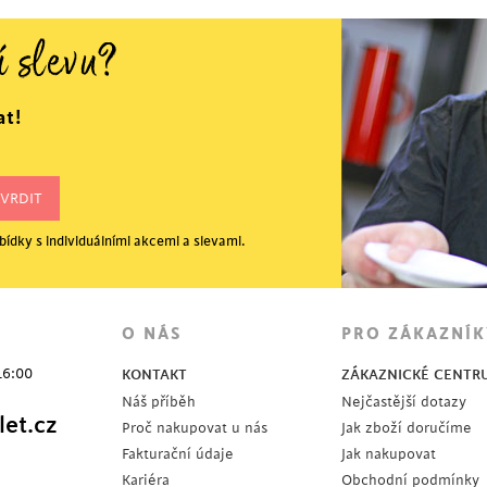
1
2
3
4
í slevu?
at!
ídky s individuálními akcemi a slevami.
OSLEDNÍ KUSY
O NÁS
PRO ZÁKAZNÍK
16:00
KONTAKT
ZÁKAZNICKÉ CENTR
Náš příběh
Nejčastější dotazy
et.cz
Proč nakupovat u nás
Jak zboží doručíme
Fakturační údaje
Jak nakupovat
Kariéra
Obchodní podmínky