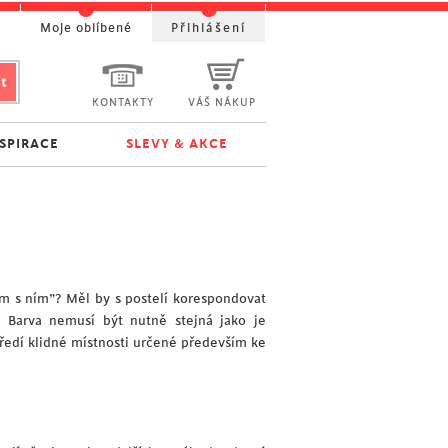
t
Moje oblíbené
Přihlášení
KONTAKTY
VÁŠ NÁKUP
NSPIRACE
SLEVY & AKCE
am s ním”? Měl by s postelí korespondovat
 Barva nemusí být nutně stejná jako je
tředí klidné místnosti určené především ke