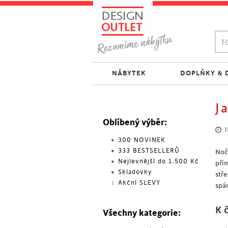
TO
NÁBYTEK
DOPLŇKY & 
J
Oblíbený výběr:
1
300 NOVINEK
333 BESTSELLERŮ
Noč
Nejlevnější do 1.500 Kč
při
Skladovky
stř
Akční SLEVY
spá
K 
Všechny kategorie: