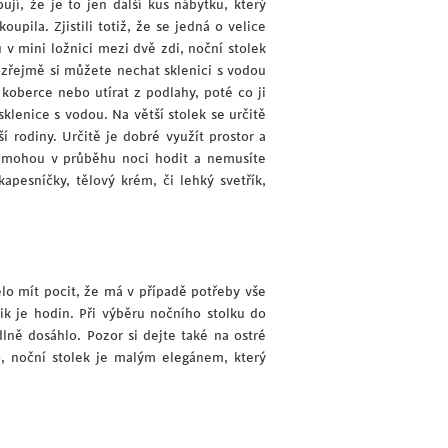
jí, že je to jen další kus nábytku, který
upila. Zjistili totiž, že se jedná o velice
v mini ložnici mezi dvě zdi, noční stolek
mozřejmě si můžete nechat sklenici s vodou
koberce nebo utírat z podlahy, poté co ji
sklenice s vodou. Na větší stolek se určitě
í rodiny. Určitě je dobré využít prostor a
ám mohou v průběhu noci hodit a nemusíte
apesníčky, tělový krém, či lehký svetřík,
lo mít pocit, že má v případě potřeby vše
lik je hodin. Při výběru nočního stolku do
lně dosáhlo. Pozor si dejte také na ostré
o, noční stolek je malým elegánem, který