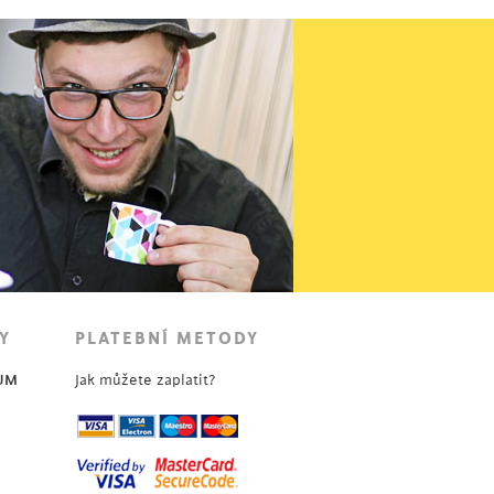
7 490
Kč
Y
PLATEBNÍ METODY
UM
Jak můžete zaplatit?