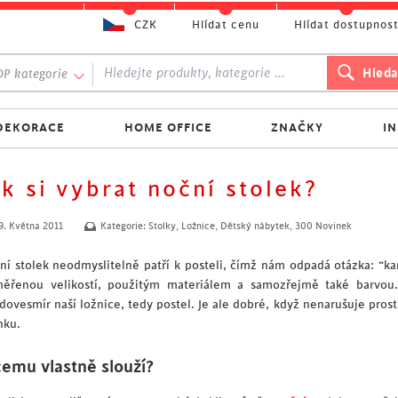
CZK
Hlídat cenu
Hlídat dostupnos
P kategorie
DEKORACE
HOME OFFICE
ZNAČKY
I
ak si vybrat noční stolek?
9. Května 2011
Kategorie:
Stolky
,
Ložnice
,
Dětský nábytek
,
300 Novinek
ní stolek neodmyslitelně patří k posteli, čímž nám odpadá otázka: “k
měřenou velikostí, použitým materiálem a samozřejmě také barvou.
edovesmír naší ložnice, tedy postel. Je ale dobré, když nenarušuje pros
nku.
čemu vlastně slouží?