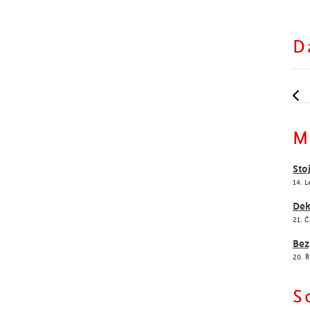
D
M
Sto
14. 
Dek
21. 
Bez
20. Ř
S