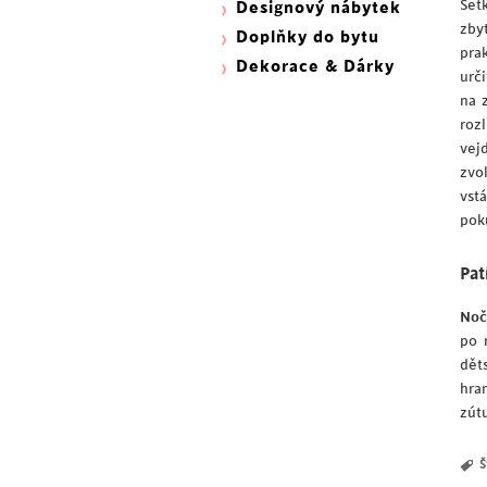
Set
Designový nábytek
zbyt
Doplňky do bytu
pra
Dekorace & Dárky
urč
na 
rozl
vej
zvo
vst
pok
Pat
Noč
po 
dět
hra
zútu
Š