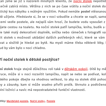
kali jsme se již s názorem mnohých klientů, že
noční stolek
nepotřebu
ečně zabírá místo. Většina z nich se po čase vrátila a noční stolek doko
ktický kus nábytku s reálným využitím. Pokud nemáte
postel
vtěsnanou 
itě užijete. Představte si, že se v noci vzbudíte a chcete se napít, sa
zemi vedle postele, ale nejspíš vám hrozí, že budete vodu vysoušet z 
ijete cestou na toaletu. Na noční stolek patří lampička, kniha, budík a 
de také malý dekorativní doplněk, svíčka nebo rámeček s fotografií vaš
lit stolek s možností ukládání dalších potřebných věcí, které se v
ávat a složitě je hledat po bytě. Na mysli máme třeba některé léky, k
ud by vám bylo v noci chladno.
ří noční stolek k dětské postýlce?
ní stolek
hraje stejně důležitou roli také v
dětském pokoji
. Dítě by mě
ruce, může si v noci rozsvítit lampičku, napít se nebo se podívat, ko
ského pokoje dbejte na vhodnou velikost, to aby na stolek dítě pohod
ny a zásuvky, kam si může snadno přivřít prstík. Shrnuto a podtržen
lní ložnici a navíc má nepostradatelné funkční vlastnosti.
,
,
títky:
Manželské postele
Noční stolky
Postele