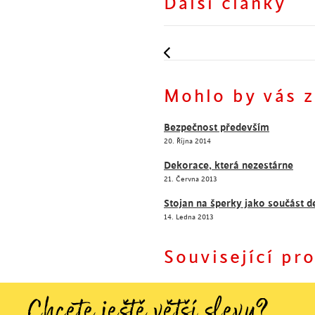
Další články
Němí pomocníci k vašim s
Dnešní hit - sedací vaky
Mohlo by vás z
Bezpečnost především
20. Října 2014
Dekorace, která nezestárne
21. Června 2013
Stojan na šperky jako součást 
14. Ledna 2013
Související pr