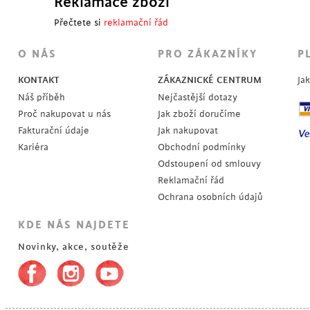
Reklamace zboží
Přečtete si
reklamační řád
SKLADEM
O NÁS
PRO ZÁKAZNÍKY
P
KONTAKT
ZÁKAZNICKÉ CENTRUM
Ja
Náš příběh
Nejčastější dotazy
Proč nakupovat u nás
Jak zboží doručíme
Fakturační údaje
Jak nakupovat
Kariéra
Obchodní podmínky
Odstoupení od smlouvy
Reklamační řád
Ochrana osobních údajů
KDE NÁS NAJDETE
Novinky, akce, soutěže
POSLEDNÍ KUSY