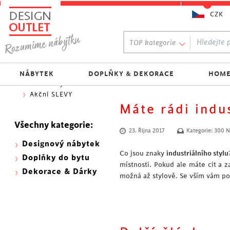
CZK
Oblíbený výběr:
TOP kategorie
300 NOVINEK
333 BESTSELLERŮ
Nejlevnější do 1.500 Kč
NÁBYTEK
DOPLŇKY & DEKORACE
HOME
Skladovky
Akční SLEVY
Máte rádi indus
Všechny kategorie:
23. Října 2017
Kategorie:
300 N
Designový nábytek
Co jsou znaky
industriálního stylu
Doplňky do bytu
místnosti. Pokud ale máte cit a z
Dekorace & Dárky
možná až stylově. Se vším vám 