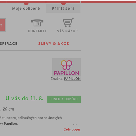
t
Moje oblíbené
Přihlášení
KONTAKTY
VÁŠ NÁKUP
NSPIRACE
SLEVY & AKCE
Značka:
PAPILLON
U vás do 11. 8.
IHNED K ODBĚRU
e
, 26 cm
zástupcem jedinečných porcelánových
...
čky
Papillon
.
u a jemným abstraktním motivem matné
Celý popis
mnou dekoraci vašeho domova. Dejte do vázy