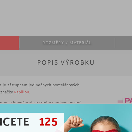
ROZMĚRY / MATERIÁL
POPIS VÝROBKU
e
je zástupcem jedinečných porcelánových
 značky
Papillon
.
azurou a jemným abstraktním motivem matné
příjemnou dekoraci vašeho domova. Dejte do vázy
rostřený jídelní stůl.
HCETE
125