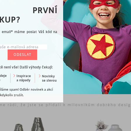
rém odstínu
A PRVNÍ
KUP?
ý email* máme poslat Váš kód na
tě není vše! Další výhody čekají:
Vybíráme pro Vás
íláme spam! Odběr novinek a akcí
dykoliv zrušit.
me rádi, že jste se přidali k milovníkům dobrého desi