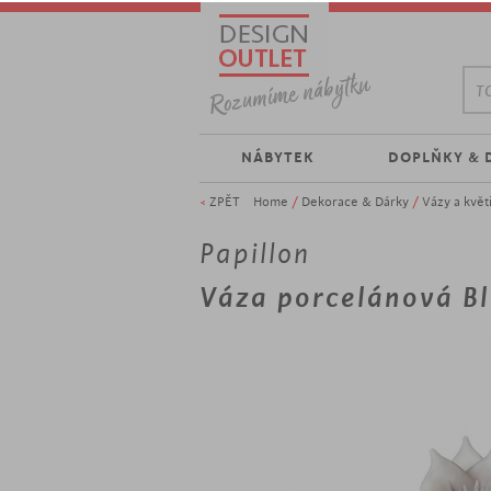
TO
NÁBYTEK
DOPLŇKY & 
<
ZPĚT
Home
/
Dekorace & Dárky
/
Vázy a květ
Papillon
Váza porcelánová B