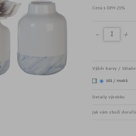
květiny a oživte váš prostře
Cena s DPH 21%
výška 26 cm
lesklá bílá glazura
matný dekor v modrém 
Výběr barvy / Sklado
bílá / modrá
Detaily výrobku
Jak vám zboží doruč