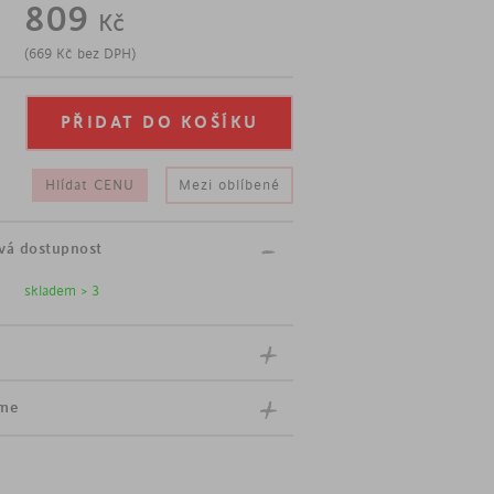
809
Kč
ný jídelní stůl.
(
669
Kč
bez DPH)
odstínu
Hlídat CENU
Mezi oblíbené
vá dostupnost
skladem > 3
íme