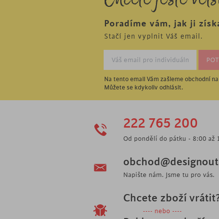
Chcete ještě větš
Poradíme vám, jak ji získ
Stačí jen vyplnit Váš email.
Na tento email Vám zašleme obchodní nab
Můžete se kdykoliv odhlásit.
222 765 200
Od pondělí do pátku - 8:00 až 
obchod@designoutl
Napište nám. Jsme tu pro vás.
Chcete zboží vrátit
---- nebo ----