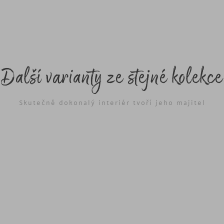
Další varianty ze stejné kolekce
Skutečně dokonalý interiér tvoří jeho majitel