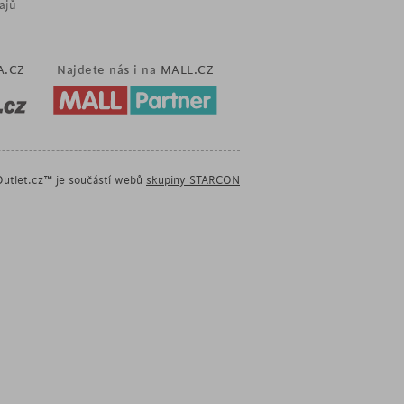
ajů
A.CZ
Najdete nás i na
MALL.CZ
utlet.cz™ je součástí webů
skupiny STARCON