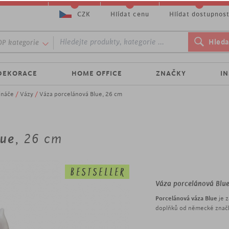
CZK
Hlídat cenu
Hlídat dostupnos
P kategorie
DEKORACE
HOME OFFICE
ZNAČKY
I
ináče
/
Vázy
/
Váza porcelánová Blue, 26 cm
lue
, 26 cm
Váza porcelánová Blu
Porcelánová váza Blue
je 
doplňků od německé zna
Váza Blue
s bílou glazuro
modré barvy vytvoří příje