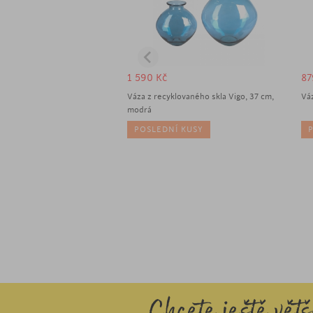
1 590
Kč
8
Váza z recyklovaného skla Vigo, 37 cm,
Vá
modrá
POSLEDNÍ KUSY