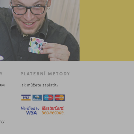
Y
PLATEBNÍ METODY
UM
Jak můžete zaplatit?
uvy