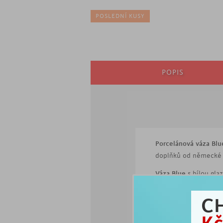
POSLEDNÍ KUSY
POPIS
Porcelánová váza Blu
doplňků od německé
Váza Blue
s bílou gl
modré barvy vytvoří 
květiny a oživte váš p
C
výška 26 cm