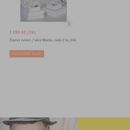
1 190
Kč
/2ks
Čajový svícen / váza Blocks, sada 2 ks, bílá
POSLEDNÍ KUSY