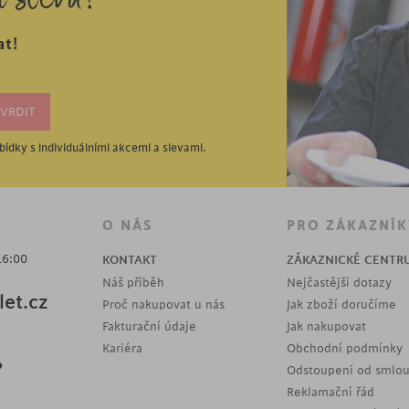
í slevu?
at!
ídky s individuálními akcemi a slevami.
O NÁS
PRO ZÁKAZNÍK
16:00
KONTAKT
ZÁKAZNICKÉ CENTR
Náš příběh
Nejčastější dotazy
et.cz
Proč nakupovat u nás
Jak zboží doručíme
Fakturační údaje
Jak nakupovat
Kariéra
Obchodní podmínky
?
Odstoupení od smlo
Reklamační řád