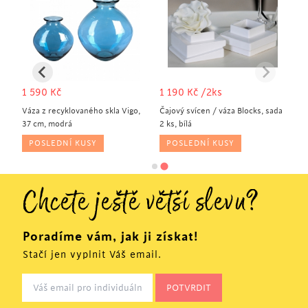
1 590
Kč
1 190
Kč
/2ks
Váza z recyklovaného skla Vigo,
Čajový svícen / váza Blocks, sada
37 cm, modrá
2 ks, bílá
POSLEDNÍ KUSY
POSLEDNÍ KUSY
Chcete ještě větší slevu?
Poradíme vám, jak ji získat!
Stačí jen vyplnit Váš email.