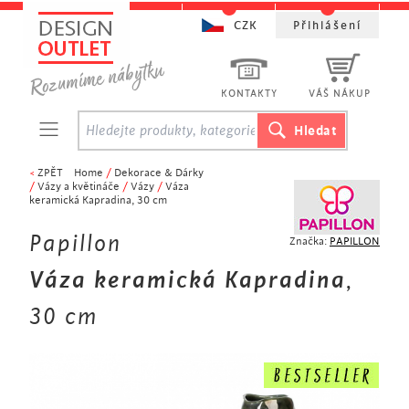
CZK
Přihlášení
KONTAKTY
VÁŠ NÁKUP
<
ZPĚT
Home
/
Dekorace & Dárky
/
Vázy a květináče
/
Vázy
/
Váza
keramická Kapradina, 30 cm
Papillon
Značka:
PAPILLON
Váza keramická Kapradina
,
30 cm