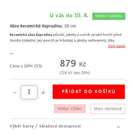
U vás do 10. 8.
IHNED K ODBĚRU
Váza keramická Kapradina
, 30 cm
Keramická váza Kapradina
působí, jakoby ji ručně vyrobil hrnčíř před
mnoha staletími. Její povrch je hrbolatý a jakoby neforemný, díky
čemuž váza působí osobitým neopakovatelným dojmem.
Celý popis
Dekorace motivem kapradiny je na této váze příznačná. Temně zelená
...
lesklá barva vyvolává dojem, jakoby váza byla skleněná.
879
Kč
výška 30 cm
Cena s DPH 21%
keramická váza je hrbolatá a zdánlivě neforemná
(
726
Kč
bez DPH)
motiv kapradí
temně zelená lesklá glazura
Hlídat CENU
Mezi oblíbené
Výběr barvy / Skladová dostupnost