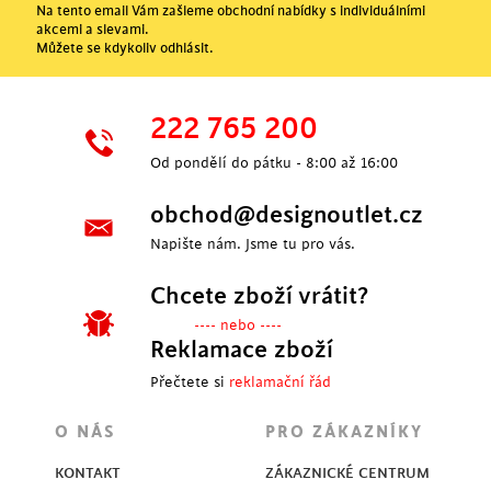
Na tento email Vám zašleme obchodní nabídky s individuálními
akcemi a slevami.
Můžete se kdykoliv odhlásit.
222 765 200
Od pondělí do pátku - 8:00 až 16:00
obchod@designoutlet.cz
Napište nám. Jsme tu pro vás.
Chcete zboží vrátit?
---- nebo ----
Reklamace zboží
Přečtete si
reklamační řád
O NÁS
PRO ZÁKAZNÍKY
KONTAKT
ZÁKAZNICKÉ CENTRUM