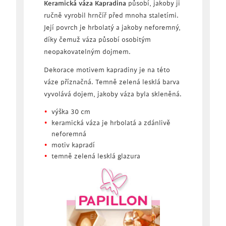
Keramická váza Kapradina
působí, jakoby ji
ručně vyrobil hrnčíř před mnoha staletími.
Její povrch je hrbolatý a jakoby neforemný,
díky čemuž váza působí osobitým
neopakovatelným dojmem.
Dekorace motivem kapradiny je na této
váze příznačná. Temně zelená lesklá barva
vyvolává dojem, jakoby váza byla skleněná.
výška 30 cm
keramická váza je hrbolatá a zdánlivě
neforemná
motiv kapradí
temně zelená lesklá glazura