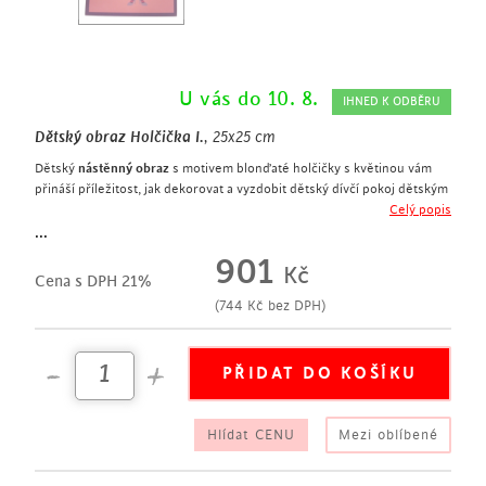
U vás do 10. 8.
IHNED K ODBĚRU
Dětský obraz Holčička I.
, 25x25 cm
Dětský
nástěnný obraz
s motivem blonďaté holčičky s květinou vám
přináší příležitost, jak dekorovat a vyzdobit dětský dívčí pokoj dětským
a současně elegantním způsobem. Motiv malé holčičky na pozadí
Celý popis
příjemných pastelových barev se vám bude v dívčím pokoji skvěle
...
kombinovat s dalším zařízením a doplňky pro malou slečnu. Holčička z
901
Kč
obrazu se navíc stane věrnou kamarádkou a společnicí. Stejný motiv
Cena s DPH 21%
blonďaté holčičky navíc naleznete také na
dětském dekorativním
(
744
Kč
bez DPH)
polštáři
.
Hlídat CENU
Mezi oblíbené