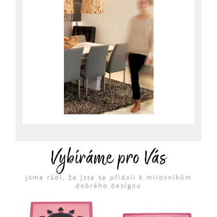
Vybíráme pro Vás
jsme rádi, že jste se přidali k milovníkům
dobrého designu