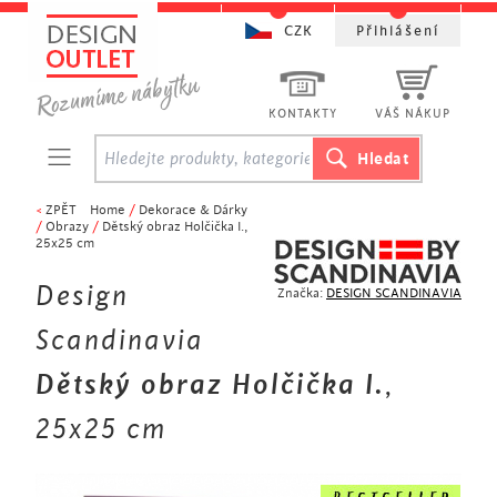
CZK
Přihlášení
KONTAKTY
VÁŠ NÁKUP
<
ZPĚT
Home
/
Dekorace & Dárky
/
Obrazy
/
Dětský obraz Holčička I.,
25x25 cm
Design
Značka:
DESIGN SCANDINAVIA
Scandinavia
Dětský obraz Holčička I.
,
25x25 cm