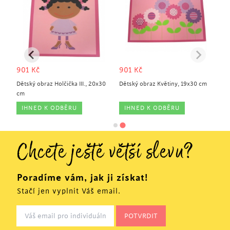
901
Kč
901
Kč
0
Dětský obraz Holčička III., 20x30
Dětský obraz Květiny, 19x30 cm
cm
IHNED K ODBĚRU
IHNED K ODBĚRU
Chcete ještě větší slevu?
Poradíme vám, jak ji získat!
Stačí jen vyplnit Váš email.