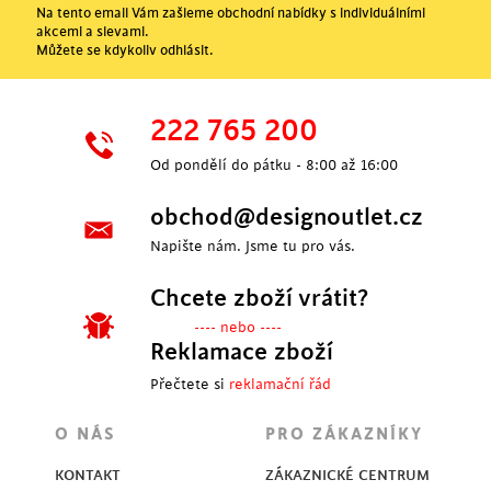
Na tento email Vám zašleme obchodní nabídky s individuálními
akcemi a slevami.
Můžete se kdykoliv odhlásit.
222 765 200
Od pondělí do pátku - 8:00 až 16:00
obchod@designoutlet.cz
Napište nám. Jsme tu pro vás.
Chcete zboží vrátit?
---- nebo ----
Reklamace zboží
Přečtete si
reklamační řád
O NÁS
PRO ZÁKAZNÍKY
KONTAKT
ZÁKAZNICKÉ CENTRUM