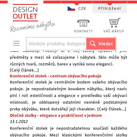
CZK
Přihlášení
Stolky
Průhlednost a elegance v jednom - sklo
Sklo má dávnou historii. Poprvé se začalo objevovat už 3000
KONTAKTY
VÁŠ NÁKUP
let před n.l. ve starověkém Egyptě. Zpočátku se používalo
na výrobu malých předmětů jako jsou šperky, ozdoby nebo
malé nádobky. Později se z něj začaly vyrábět i jiné
předměty a mezi ně zařazujeme i nábytek. Sklo může být
různých tvarů, rozměrů, barev a vyniká svou elegancí.
[Celý článek...]
Konferenční stolek - centrum obývacího pokoje
Konferenční stolek je centrálním bodem vašeho obývacího
pokoje. Je nepostradatelným kouskem nábytku, který navíc
plní i roli estetičnosti a elegance v prostředku vaší obývací
místnosti. Je obklopený ostatními neméně podstatnými
prvky obýváku, které dotvářejí její charakter.
[Celý článek...]
Otočné stolky - elegance a praktičnost v jednom
13.1.2012
Konferenční stolek je nepostradatelnou součástí každého
obývacího pokoje. Mezi klasickými konferenčními stolky