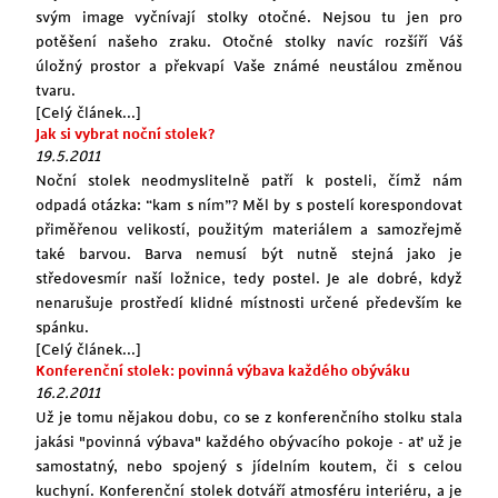
svým image vyčnívají stolky otočné. Nejsou tu jen pro
potěšení našeho zraku. Otočné stolky navíc rozšíří Váš
úložný prostor a překvapí Vaše známé neustálou změnou
tvaru.
[Celý článek...]
Jak si vybrat noční stolek?
19.5.2011
Noční stolek neodmyslitelně patří k posteli, čímž nám
odpadá otázka: “kam s ním”? Měl by s postelí korespondovat
přiměřenou velikostí, použitým materiálem a samozřejmě
také barvou. Barva nemusí být nutně stejná jako je
středovesmír naší ložnice, tedy postel. Je ale dobré, když
nenarušuje prostředí klidné místnosti určené především ke
spánku.
[Celý článek...]
Konferenční stolek: povinná výbava každého obýváku
16.2.2011
Už je tomu nějakou dobu, co se z konferenčního stolku stala
jakási "povinná výbava" každého obývacího pokoje - ať už je
samostatný, nebo spojený s jídelním koutem, či s celou
kuchyní. Konferenční stolek dotváří atmosféru interiéru, a je