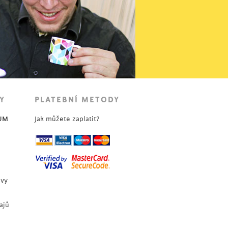
Y
PLATEBNÍ METODY
UM
Jak můžete zaplatit?
uvy
ajů