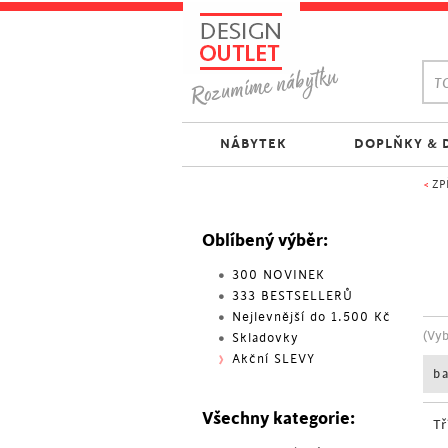
TO
NÁBYTEK
DOPLŇKY & 
<
ZP
Oblíbený výběr:
300 NOVINEK
333 BESTSELLERŮ
Nejlevnější do 1.500 Kč
(Vy
Skladovky
Akční SLEVY
b
Všechny kategorie:
Tř