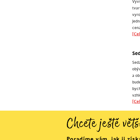
Vyvs
tva
vyro
jedn
cena
[Cel
Sed
Seda
obýv
a ob
bude
byc
vzhl
[Cel
Chcete ještě větš
Poradíme vám, jak ji získ