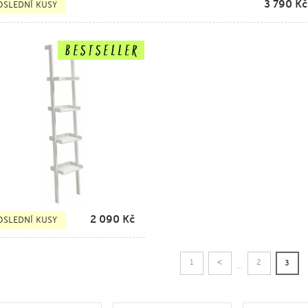
3 790
Kč
OSLEDNÍ KUSY
2 090
Kč
OSLEDNÍ KUSY
<
1
2
3
...