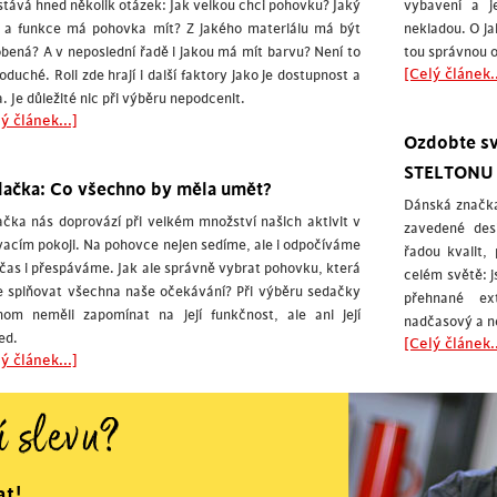
tává hned několik otázek: Jak velkou chci pohovku? Jaký
vybavení a j
r a funkce má pohovka mít? Z jakého materiálu má být
nekladou. O j
bená? A v neposlední řadě i jakou má mít barvu? Není to
tou správnou 
[Celý článek..
oduché. Roli zde hrají i další faktory jako je dostupnost a
. Je důležité nic při výběru nepodcenit.
ý článek...]
Ozdobte sv
STELTONU
ačka: Co všechno by měla umět?
Dánská značka 
čka nás doprovází při velkém množství našich aktivit v
zavedené desi
acím pokoji. Na pohovce nejen sedíme, ale i odpočíváme
řadou kvalit,
čas i přespáváme. Jak ale správně vybrat pohovku, která
celém světě: j
 splňovat všechna naše očekávání? Při výběru sedačky
přehnané ext
hom neměli zapomínat na její funkčnost, ale ani její
nadčasový a ne
ed.
[Celý článek..
ý článek...]
í slevu?
at!