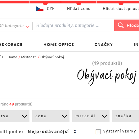
CZK
Hlídat cenu
Hlídat dostupnos
P kategorie
DEKORACE
HOME OFFICE
ZNAČKY
I
ĚT
Home
/
Místnosti
/
Obývací pokoj
(49 produktů)
Obývací pokoj
bráno
49
produktů)
arva
cena
materiál
značka
výstavní vzorky
ídit podle: