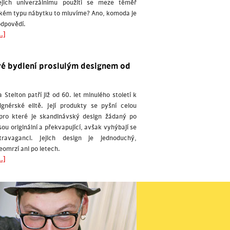
ejich univerzálnímu použití se meze téměř
akém typu nábytku to mluvíme? Ano, komoda je
odpovědí.
.]
é bydlení proslulým designem od
Stelton patří již od 60. let minulého století k
gnérské elitě. Její produkty se pyšní celou
 pro které je skandinávský design žádaný po
sou originální a překvapující, avšak vyhýbají se
ravaganci. Jejich design je jednoduchý,
omrzí ani po letech.
.]