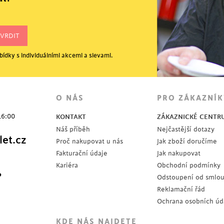
ídky s individuálními akcemi a slevami.
O NÁS
PRO ZÁKAZNÍK
16:00
KONTAKT
ZÁKAZNICKÉ CENTR
Náš příběh
Nejčastější dotazy
et.cz
Proč nakupovat u nás
Jak zboží doručíme
Fakturační údaje
Jak nakupovat
Kariéra
Obchodní podmínky
?
Odstoupení od smlo
Reklamační řád
Ochrana osobních úd
KDE NÁS NAJDETE