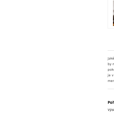
Jaké
by 
pok
je 
men
Poh
Výb