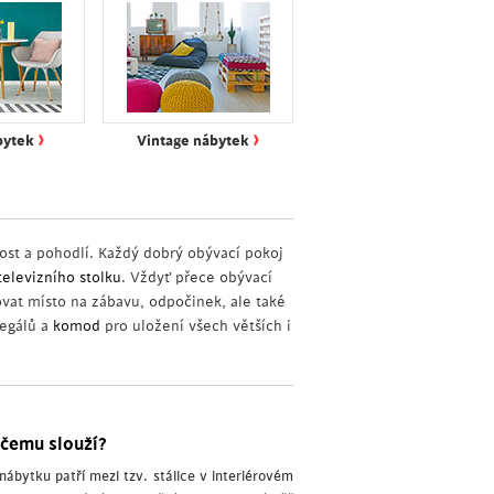
›
›
bytek
Vintage nábytek
nost a pohodlí. Každý dobrý obývací pokoj
televizního stolku
. Vždyť přece obývací
ovat místo na zábavu, odpočinek, ale také
regálů a
komod
pro uložení všech větších i
čemu slouží?
ábytku patří mezi tzv. stálice v interiérovém