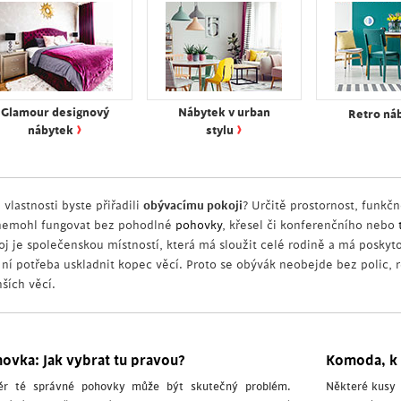
Glamour designový
Nábytek v urban
Retro ná
›
›
nábytek
stylu
 vlastnosti byste přiřadili
obývacímu pokoji
? Určitě prostornost, funkč
nemohl fungovat bez pohodlné
pohovky
, křesel či konferenčního nebo
oj je společenskou místností, která má sloužit celé rodině a má poskyt
v ní potřeba uskladnit kopec věcí. Proto se obývák neobejde bez polic, 
ších věcí.
ovka: Jak vybrat tu pravou?
Komoda, k 
ěr té správné pohovky může být skutečný problém.
Některé kusy n