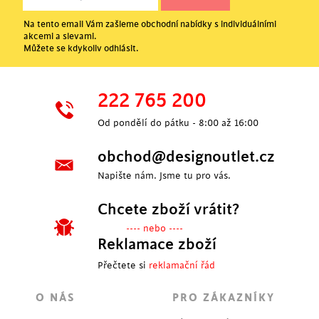
Na tento email Vám zašleme obchodní nabídky s individuálními
akcemi a slevami.
Můžete se kdykoliv odhlásit.
222 765 200
Od pondělí do pátku - 8:00 až 16:00
obchod@designoutlet.cz
Napište nám. Jsme tu pro vás.
Chcete zboží vrátit?
---- nebo ----
Reklamace zboží
Přečtete si
reklamační řád
O NÁS
PRO ZÁKAZNÍKY