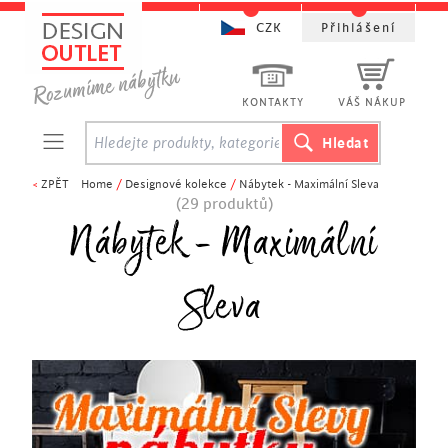
CZK
Přihlášení
KONTAKTY
VÁŠ NÁKUP
<
ZPĚT
Home
/
Designové kolekce
/
Nábytek - Maximální Sleva
(29 produktů)
Nábytek - Maximální
Sleva