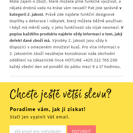
Máte zájem o zboží, které můžete plně funkčně využívat, a
nějaká drobná vada na kráse vám nevadí? Pak jste správně
v
kategorii 2. jakost
. Právě zde najdete funkční designové
doplňky a dekorace i nábytek, který můžete běžně používat.
I když má měnší vady, v jeho funkčnosti vás nijak neomezí.
V
popisu každého produktu najdete vždy informaci o tom, jaký
defekt dané zboží má.
Výrobky 2. jakosti jsou vždy k
dispozici v omezeném množství kusů. Pro více informací o
2. jakostním zboží neváhejte kontaktovat naše obchodní
oddělení na zákaznické lince HOTLINE +420 222 765 200
každý všední den od pondělí do pátku mezi 9 a 17 hodinou.
Chcete ještě větší slevu?
Poradíme vám, jak ji získat!
Stačí jen vyplnit Váš email.