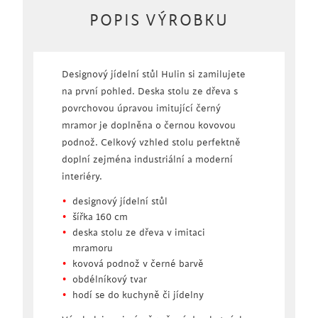
POPIS VÝROBKU
Designový jídelní stůl Hulin si zamilujete
na první pohled. Deska stolu ze dřeva s
povrchovou úpravou imitující černý
mramor je doplněna o černou kovovou
podnož. Celkový vzhled stolu perfektně
doplní zejména industriální a moderní
interiéry.
designový jídelní stůl
šířka 160 cm
deska stolu ze dřeva v imitaci
mramoru
kovová podnož v černé barvě
obdélníkový tvar
hodí se do kuchyně či jídelny