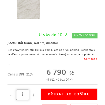
U vás do 10. 8.
IHNED K ODBĚRU
Jídelní stůl Hulin
, 160 cm, mramor
Designový jídelní stůl Hulin si zamilujete na první pohled. Deska stolu
ze dřeva s povrchovou úpravou imitující černý mramor je doplněna o
černou kovovou podnož. Celkový vzhled stolu perfektně doplní
Celý popis
zejména industriální a moderní interiéry.
...
designový jídelní stůl
6 790
Kč
šířka 160 cm
Cena s DPH 21%
deska stolu ze dřeva v imitaci mramoru
(
5 612
Kč
bez DPH)
kovová podnož v černé barvě
obdélníkový tvar
hodí se do kuchyně či jídelny