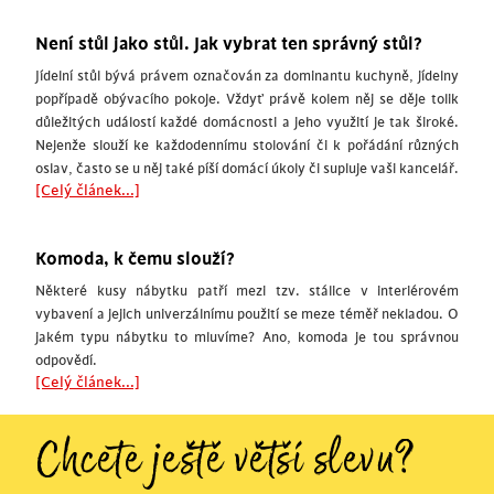
Není stůl jako stůl. Jak vybrat ten správný stůl?
Jídelní stůl bývá právem označován za dominantu kuchyně, jídelny
popřípadě obývacího pokoje. Vždyť právě kolem něj se děje tolik
důležitých událostí každé domácnosti a jeho využití je tak široké.
Nejenže slouží ke každodennímu stolování či k pořádání různých
oslav, často se u něj také píší domácí úkoly či supluje vaši kancelář.
[Celý článek...]
Komoda, k čemu slouží?
Některé kusy nábytku patří mezi tzv. stálice v interiérovém
vybavení a jejich univerzálnímu použití se meze téměř nekladou. O
jakém typu nábytku to mluvíme? Ano, komoda je tou správnou
odpovědí.
[Celý článek...]
Chcete ještě větší slevu?