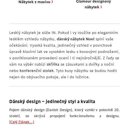
›
Glamour designový
Nábytek z masivu
›
nábytek
Lesklý nábytek je stále IN. Pokud i vy toužíte po elegantním
lesklém vzhledu nábytku,
dánský nábytek Noel
splní vaše
očekávání. Vysoká kvalita, jedinečný vzhled v povrchové
úpravě klavírní lak ve vysokém lesku s kovovými podnožemi,
v poniklovaném provedení ocení i ti nejnáročnější. Z řady se
vám na výběr nabízí
skříňka
se zásuvkami a dvířky a noční
nebo
konferenční stolek
. Tyto kusy nábytku se budou hodit
nejen do obývacího pokoje, ale i do ložnice.
Dánský design – jedinečný styl a kvalita
Pojem dánský design (Danish Design), který vznikl v polovině 20.
století, se skrývá propojení funkcionalismu a designu.
[Celý článek...]