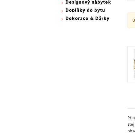
Designový nábytek
Doplňky do bytu
Dekorace & Dárky
U
Pře
ste
obs