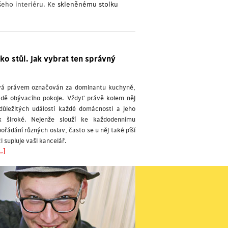
šeho interiéru. Ke
skleněnému stolku
ako stůl. Jak vybrat ten správný
bývá právem označován za dominantu kuchyně,
padě obývacího pokoje. Vždyť právě kolem něj
 důležitých událostí každé domácnosti a jeho
ak široké. Nejenže slouží ke každodennímu
pořádání různých oslav, často se u něj také píší
i supluje vaši kancelář.
.]