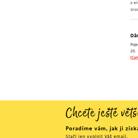
a e
sna
Dán
Poje
20. 
[Cel
Chcete ještě větš
Poradíme vám, jak ji získ
Stačí jen vyplnit Váš email.