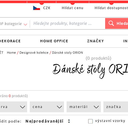
CZK
Hlídat cenu
Hlídat dostupnos
P kategorie
DEKORACE
HOME OFFICE
ZNAČKY
I
ĚT
Home
/
Designové kolekce
/
Dánské stoly ORION
(0 produktů)
Dánské stoly O
bráno
0
produktů)
arva
cena
materiál
značka
výstavní vzorky
ídit podle: