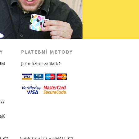
Y
PLATEBNÍ METODY
UM
Jak můžete zaplatit?
uvy
ajů
A.CZ
Najdete nás i na
MALL.CZ