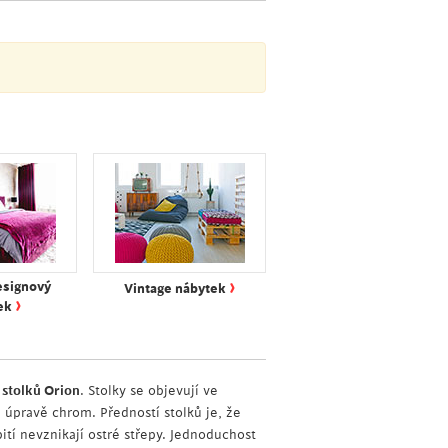
›
esignový
Vintage nábytek
›
ek
stolků Orion
. Stolky se objevují ve
úpravě chrom. Předností stolků je, že
ití nevznikají ostré střepy. Jednoduchost