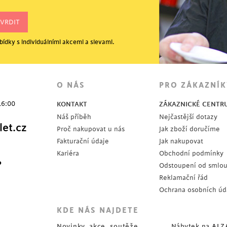
ídky s individuálními akcemi a slevami.
O NÁS
PRO ZÁKAZNÍK
16:00
KONTAKT
ZÁKAZNICKÉ CENTR
Náš příběh
Nejčastější dotazy
et.cz
Proč nakupovat u nás
Jak zboží doručíme
Fakturační údaje
Jak nakupovat
Kariéra
Obchodní podmínky
?
Odstoupení od smlo
Reklamační řád
Ochrana osobních úd
KDE NÁS NAJDETE
Novinky, akce, soutěže
Nábytek na
ALZ