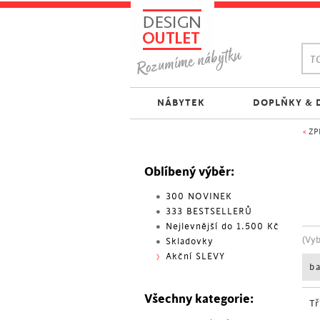
TO
NÁBYTEK
DOPLŇKY & 
<
ZP
Oblíbený výběr:
300 NOVINEK
333 BESTSELLERŮ
Nejlevnější do 1.500 Kč
(Vy
Skladovky
Akční SLEVY
b
Všechny kategorie:
Tř