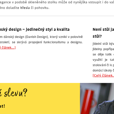
legance v podobě skleněného stolku může od nynějška vstoupit i do va
dno doladíte
křesla
či pohovku.
ský design – jedinečný styl a kvalita
Není stůl j
stůl?
m dánský design (Danish Design), který vznikl v polovině
století, se skrývá propojení funkcionalismu a designu.
Jídelní stůl 
ý článek...]
jídelny popří
se děje tolik
využití je t
stolování či k 
domácí úkoly č
[Celý článek..
í slevu?
at!