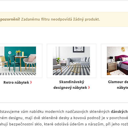
pozornění!
Zadanému filtru neodpovídá žádný produkt.
›
Skandinávský
Glamour d
Retro nábytek
›
designový nábytek
nábyt
dstavujeme vám nabídku moderních nadčasových skleněných
dánských 
jném designu, mají dvě skleněné desky a kovová podnož je v povrchové 
ahují bezpečnostní sklo, které odolává úderům a nárazům, při jeho rozb