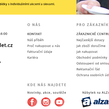
ídky s individuálními akcemi a slevami.
O NÁS
PRO ZÁKAZNÍK
16:00
KONTAKT
ZÁKAZNICKÉ CENTR
Náš příběh
Nejčastější dotazy
et.cz
Proč nakupovat u nás
Jak zboží doručíme
Fakturační údaje
Jak nakupovat
Kariéra
Obchodní podmínky
?
Odstoupení od smlo
Reklamační řád
Ochrana osobních úd
KDE NÁS NAJDETE
Novinky, akce, soutěže
Nábytek na
ALZ