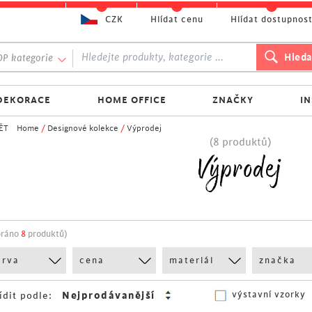
CZK
Hlídat cenu
Hlídat dostupnos
P kategorie
DEKORACE
HOME OFFICE
ZNAČKY
I
ĚT
Home
/
Designové kolekce
/
Výprodej
(8 produktů)
Výprodej
bráno
8
produktů)
arva
cena
materiál
značka
výstavní vzorky
ídit podle: