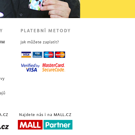
Y
PLATEBNÍ METODY
UM
Jak můžete zaplatit?
uvy
ajů
A.CZ
Najdete nás i na
MALL.CZ