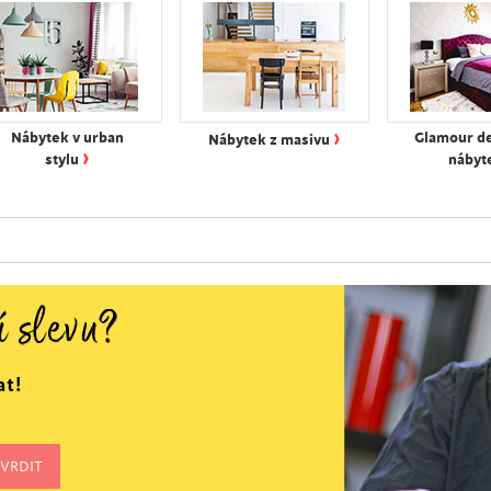
›
Nábytek v urban
Glamour d
Nábytek z masivu
›
stylu
nábyt
í slevu?
at!