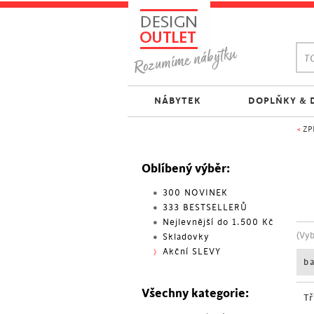
TO
NÁBYTEK
DOPLŇKY & 
<
ZP
Oblíbený výběr:
300 NOVINEK
333 BESTSELLERŮ
Nejlevnější do 1.500 Kč
(Vy
Skladovky
Akční SLEVY
b
Všechny kategorie:
Tř