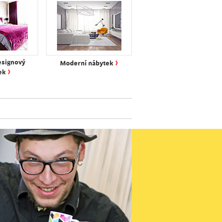
›
esignový
Moderní nábytek
›
ek