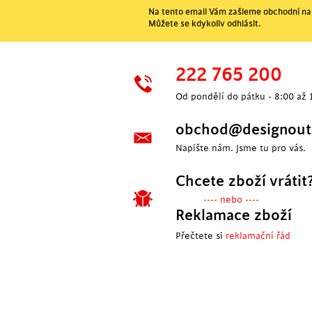
Na tento email Vám zašleme obchodní nab
Můžete se kdykoliv odhlásit.
222 765 200
Od pondělí do pátku - 8:00 až 
obchod@designoutl
Napište nám. Jsme tu pro vás.
Chcete zboží vrátit
---- nebo ----
Reklamace zboží
Přečtete si
reklamační řád