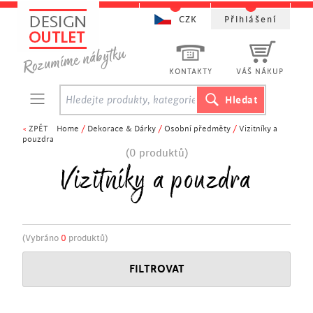
CZK
Přihlášení
KONTAKTY
VÁŠ NÁKUP
<
ZPĚT
Home
/
Dekorace & Dárky
/
Osobní předměty
/
Vizitníky a
pouzdra
(0 produktů)
Vizitníky a pouzdra
(Vybráno
0
produktů)
FILTROVAT