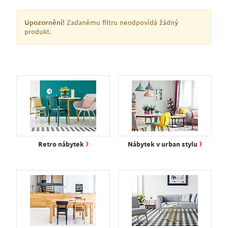
Upozornění!
Zadanému filtru neodpovídá žádný
produkt.
›
›
Retro nábytek
Nábytek v urban stylu