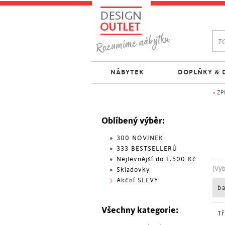
TO
NÁBYTEK
DOPLŇKY & 
<
ZP
Oblíbený výběr:
300 NOVINEK
333 BESTSELLERŮ
Nejlevnější do 1.500 Kč
(Vy
Skladovky
Akční SLEVY
b
Všechny kategorie:
Tř