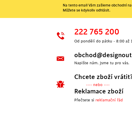
Na tento email Vám zašleme obchodní nab
Můžete se kdykoliv odhlásit.
222 765 200
Od pondělí do pátku - 8:00 až 
obchod@designoutl
Napište nám. Jsme tu pro vás.
Chcete zboží vrátit
---- nebo ----
Reklamace zboží
Přečtete si
reklamační řád