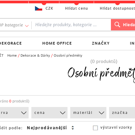
CZK
Hlídat cenu
Hlídat dostupnos
P kategorie
DEKORACE
HOME OFFICE
ZNAČKY
I
ĚT
Home
/
Dekorace & Dárky
/
Osobní předměty
(0 produktů)
Osobní předmě
bráno
0
produktů)
arva
cena
materiál
značka
výstavní vzorky
ídit podle: