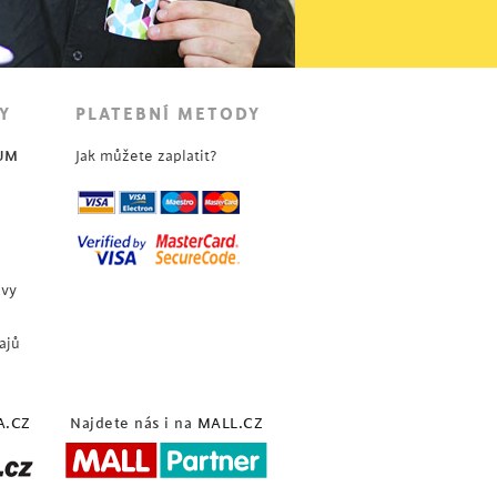
Y
PLATEBNÍ METODY
UM
Jak můžete zaplatit?
uvy
ajů
A.CZ
Najdete nás i na
MALL.CZ