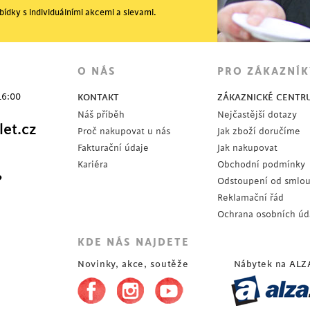
ídky s individuálními akcemi a slevami.
O NÁS
PRO ZÁKAZNÍK
16:00
KONTAKT
ZÁKAZNICKÉ CENTR
Náš příběh
Nejčastější dotazy
et.cz
Proč nakupovat u nás
Jak zboží doručíme
Fakturační údaje
Jak nakupovat
Kariéra
Obchodní podmínky
?
Odstoupení od smlo
Reklamační řád
Ochrana osobních úd
KDE NÁS NAJDETE
Novinky, akce, soutěže
Nábytek na
ALZ