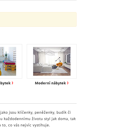
›
›
ábytek
Moderní nábytek
ako jsou klíčenky, peněženky, budík či
u každodennímu životu styl jak doma, tak
 to, co vás nejvíc vystihuje.