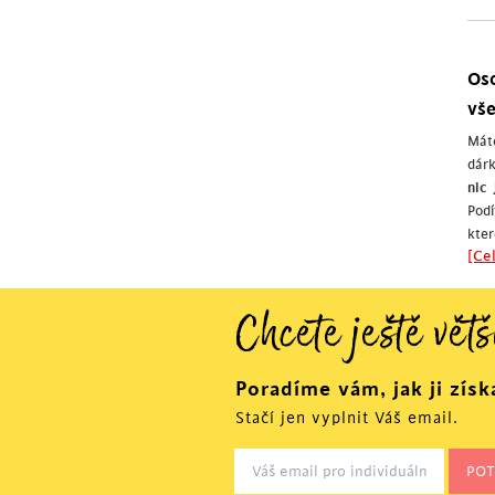
Oso
vš
Máte
dár
nic
Podí
kter
[Cel
Chcete ještě větš
Poradíme vám, jak ji získ
Stačí jen vyplnit Váš email.