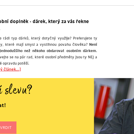
bní doplněk - dárek, který za vás řekne
e
 rádi typ dárků, který dotyčný využije? Preferujete ty
ky, které mají smysl a vystihnou povahu člověka?
Není
 jednoduššího než někoho obdarovat osobním dárkem
.
vejte se na pár rad, které osobní předměty jsou ty NEJ a
é opravdu potěší.
ý článek...]
í slevu?
at!