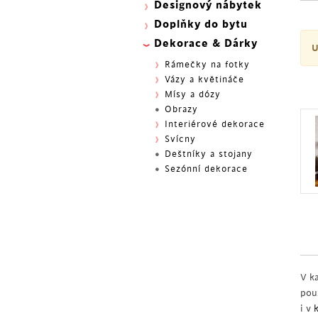
Designový nábytek
Doplňky do bytu
Dekorace & Dárky
U
Rámečky na fotky
Vázy a květináče
Mísy a dózy
Obrazy
Interiérové dekorace
Svícny
Deštníky a stojany
Sezónní dekorace
V k
pou
i v