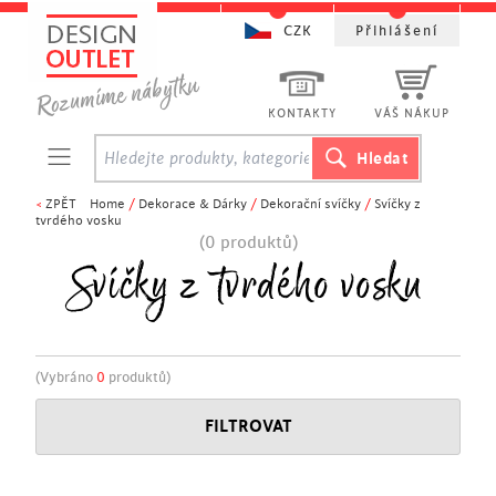
CZK
Přihlášení
KONTAKTY
VÁŠ NÁKUP
<
ZPĚT
Home
/
Dekorace & Dárky
/
Dekorační svíčky
/
Svíčky z
tvrdého vosku
(0 produktů)
Svíčky z tvrdého vosku
(Vybráno
0
produktů)
FILTROVAT