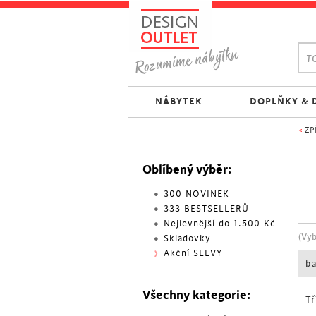
TO
NÁBYTEK
DOPLŇKY & 
<
ZP
Oblíbený výběr:
300 NOVINEK
333 BESTSELLERŮ
Nejlevnější do 1.500 Kč
(Vy
Skladovky
Akční SLEVY
b
Všechny kategorie:
Tř