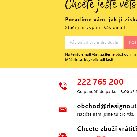
Chcete ještě větš
Poradíme vám, jak ji získ
Stačí jen vyplnit Váš email.
Na tento email Vám zašleme obchodní nab
Můžete se kdykoliv odhlásit.
222 765 200
Od pondělí do pátku - 8:00 až 
obchod@designoutl
Napište nám. Jsme tu pro vás.
Chcete zboží vrátit
---- nebo ----