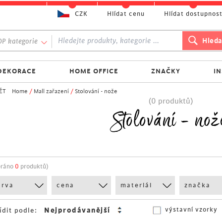
CZK
Hlídat cenu
Hlídat dostupnos
P kategorie
DEKORACE
HOME OFFICE
ZNAČKY
I
ĚT
Home
/
Mall zařazení
/
Stolování - nože
(0 produktů)
Stolování - nož
bráno
0
produktů)
arva
cena
materiál
značka
výstavní vzorky
ídit podle: