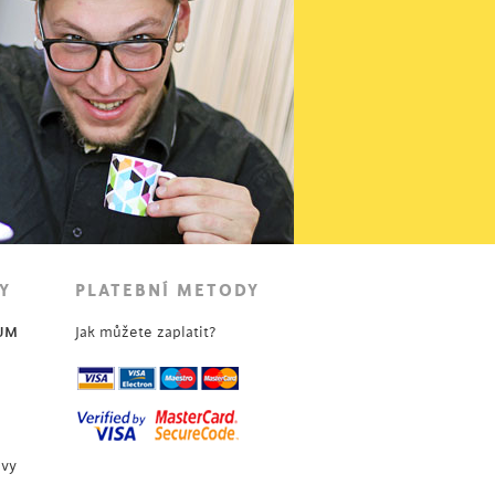
Y
PLATEBNÍ METODY
UM
Jak můžete zaplatit?
uvy