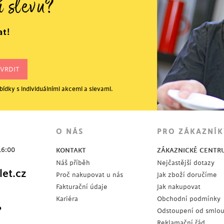
í slevu?
at!
ídky s individuálními akcemi a slevami.
O NÁS
PRO ZÁKAZNÍK
16:00
KONTAKT
ZÁKAZNICKÉ CENTR
Náš příběh
Nejčastější dotazy
et.cz
Proč nakupovat u nás
Jak zboží doručíme
Fakturační údaje
Jak nakupovat
Kariéra
Obchodní podmínky
?
Odstoupení od smlo
Reklamační řád