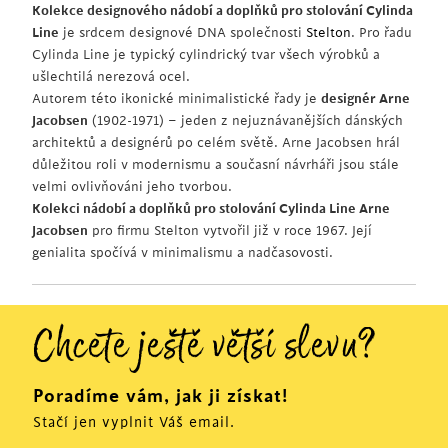
Kolekce designového nádobí a doplňků pro stolování Cylinda
Line
je srdcem designové DNA společnosti
Stelton
. Pro řadu
Cylinda Line je typický cylindrický tvar všech výrobků a
ušlechtilá nerezová ocel.
Autorem této ikonické minimalistické řady je
designér Arne
Jacobsen
(1902-1971) – jeden z nejuznávanějších dánských
architektů a designérů po celém světě. Arne Jacobsen hrál
důležitou roli v modernismu a současní návrháři jsou stále
velmi ovlivňováni jeho tvorbou.
Kolekci nádobí a doplňků pro stolování Cylinda Line Arne
Jacobsen
pro firmu Stelton vytvořil již v roce 1967. Její
genialita spočívá v minimalismu a nadčasovosti.
Chcete ještě větší slevu?
Poradíme vám, jak ji získat!
Stačí jen vyplnit Váš email.