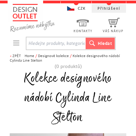
CZK
Přihlášení
KONTAKTY
VÁŠ NÁKUP
<
ZPĚT
Home
/
Designové kolekce
/
Kolekce designového nádobí
Cylinda Line Stelton
(0 produktů)
Kolekce designového
nádobí Cylinda Line
Stelton