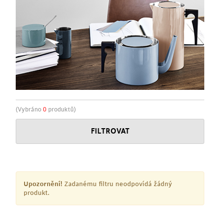
(Vybráno
0
produktů)
FILTROVAT
Upozornění!
Zadanému filtru neodpovídá žádný
produkt.