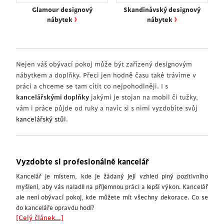
Glamour designový
Skandinávský designový
›
›
nábytek
nábytek
Nejen váš obývací pokoj může být zařízený designovým
nábytkem a doplňky. Přeci jen hodně času také trávíme v
práci a chceme se tam cítit co nejpohodlněji. I s
kancelářskými doplňky
jakými je stojan na mobil či tužky,
vám i práce půjde od ruky a navíc si s nimi vyzdobíte svůj
kancelářský stůl
.
Vyzdobte si profesionálně kancelář
Kancelář je místem, kde je žádaný její vzhled plný pozitivního
myšlení, aby vás naladil na příjemnou práci a lepší výkon. Kancelář
ale není obývací pokoj, kde můžete mít všechny dekorace. Co se
do kanceláře opravdu hodí?
[Celý článek...]